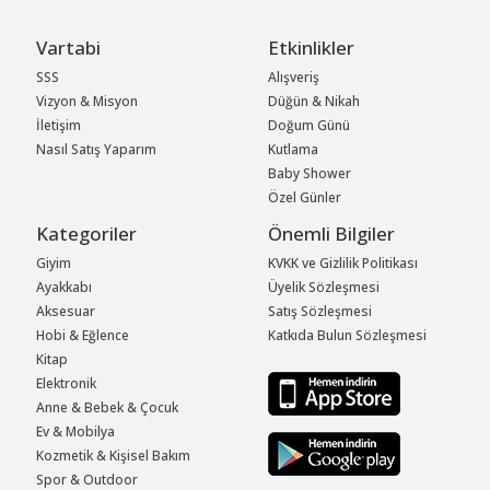
Vartabi
Etkinlikler
SSS
Alışveriş
Vizyon & Misyon
Düğün & Nikah
İletişim
Doğum Günü
Nasıl Satış Yaparım
Kutlama
Baby Shower
Özel Günler
Kategoriler
Önemli Bilgiler
Giyim
KVKK ve Gizlilik Politikası
Ayakkabı
Üyelik Sözleşmesi
Aksesuar
Satış Sözleşmesi
Hobi & Eğlence
Katkıda Bulun Sözleşmesi
Kitap
Elektronik
Anne & Bebek & Çocuk
Ev & Mobilya
Kozmetik & Kişisel Bakım
Spor & Outdoor