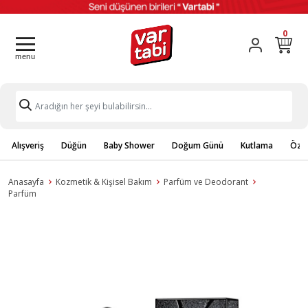
0
Alışveriş
Düğün
Baby Shower
Doğum Günü
Kutlama
Özel
Anasayfa
Kozmetik & Kişisel Bakım
Parfüm ve Deodorant
Parfüm