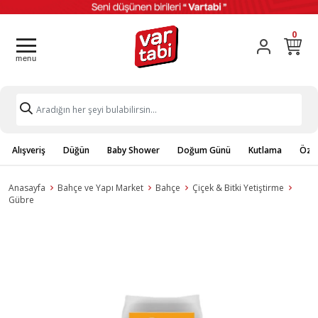
0
Alışveriş
Düğün
Baby Shower
Doğum Günü
Kutlama
Özel
Anasayfa
Bahçe ve Yapı Market
Bahçe
Çiçek & Bitki Yetiştirme
Gübre