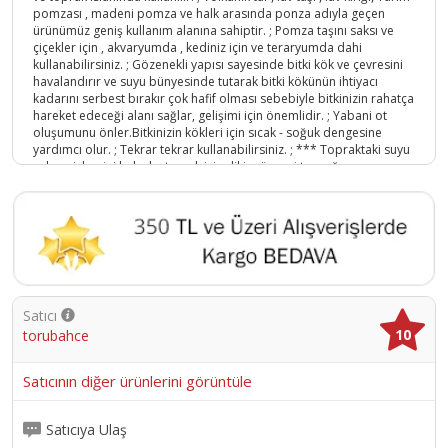
pomzası , madeni pomza ve halk arasında ponza adıyla geçen
ürünümüz geniş kullanım alanına sahiptir. ; Pomza taşını saksı ve
çiçekler için , akvaryumda , kediniz için ve teraryumda dahi
kullanabilirsiniz. ; Gözenekli yapısı sayesinde bitki kök ve çevresini
havalandırır ve suyu bünyesinde tutarak bitki kökünün ihtiyacı
kadarını serbest bırakır çok hafif olması sebebiyle bitkinizin rahatça
hareket edeceği alanı sağlar, gelişimi için önemlidir. ; Yabani ot
oluşumunu önler.Bitkinizin kökleri için sıcak - soğuk dengesine
yardımcı olur. ; Tekrar tekrar kullanabilirsiniz. ; *** Topraktaki suyu
çekme işlemini kolaylaştırmak için dikim öncesi toprağa
karıştırabilirsiniz *** Yürüme yollarında Ağaç ve çalıları
çevrelemekte Saksılarınızda Çiçeklerinizde Teraryumda
Akvaryumda Kediniz için Süs bitkilerinde Fidan dikerken Toprak
Düzenleyici olarak kullanabilirsiniz.;
Ürün Kodu :
14915-869ü01002138
Satıcı
10
torubahce
Satıcının diğer ürünlerini görüntüle
Satıcıya Ulaş