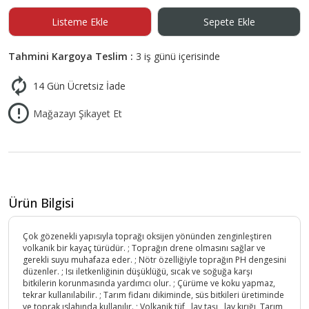
Listeme Ekle
Sepete Ekle
Tahmini Kargoya Teslim :
3 iş günü içerisinde
14 Gün Ücretsiz İade
Mağazayı Şikayet Et
Ürün Bilgisi
Çok gözenekli yapısıyla toprağı oksijen yönünden zenginleştiren
volkanik bir kayaç türüdür. ; Toprağın drene olmasını sağlar ve
gerekli suyu muhafaza eder. ; Nötr özelliğiyle toprağın PH dengesini
düzenler. ; Isı iletkenliğinin düşüklüğü, sıcak ve soğuğa karşı
bitkilerin korunmasında yardımcı olur. ; Çürüme ve koku yapmaz,
tekrar kullanılabilir. ; Tarım fidanı dikiminde, süs bitkileri üretiminde
ve toprak ıslahında kullanılır. ; Volkanik tüf , lav taşı , lav kırığı, Tarım