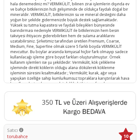
hala denemediniz mi? VERMİKÜLİT, bilinen zirai işlemlerin dışında ev
ve bahçe bitkilerinizin hızlı gelişiminde de oldukça faydalı doğal bir
mineraldir. VERMİKÜLİT, bitkilerinizin su ve mineral desteğini daha
yoğun bir şekilde gidermenizde büyük destek sağlamaktadır.
Yüksek su tutma kapasitesi ve faydalı bileşikleri bünyesinde
barındırması nedeniyle VERMİKÜLİT ile bitkilerinizin hem besin
takviyesi ihtiyacını giderebilirken hem de sulama aralıklarını
uzatabilirsiniz. Şirketimiz tarafından üretilen Premium, Coarse,
Medium, Fine, Superfine olmak üzere 5 farklı boyda VERMİKÜLİT
mevcuttur. Bu boylar arasında kimyasal hiçbir fark olmayıp sadece
kullanılacağı işleme göre boyut farkları oluşturulmuştur. Örnek
kullanım işlemleri ise şu şekildedir: Vermikülit, kök çelikleme
işleminde direkt köklerin olduğu alana dökülerek köklenme
işleminin süresini kısaltmaktadır.; Vermikülit; kurak, ağır veya
yapışkan özelliğe sahip kumlu/kumsuz topraklara karıştırılarak hava
kanalları oluşturulmasını ve böylelikle bitkinin nefes almasını
sağlamaktadır.; Vermikülit, çimlendirme işleminde toprağa
karıştırılarak çimlenen tohum sayısını arttırmakta ve çimlenme
süresini kısaltmaktadır.; Vermikülit, steril olduğu için küflenme ve
bozulma gibi durumları ortadan kaldırmaktadır.; Vermikülit
kullanılmış toprak içerisinden fideyi ayırmak, vermikülitin hafif yapısı
nedeniyle daha az kök kırılmasını sağlamaktadır.; Özellikle ev
bitkilerinde nem dengesini sağlamak için Vermikülit oldukça
avantajlıdır.; Yaz ve kış aylarında bitkilerin sıcaklık dengesi, toprak
Satıcı
üzerine Vermikülit serilerek sağlanabilmektedir.; Yaz aylarında
10
torubahce
yağan yağmuru bünyesinde tutan Vermikülit, kurak günlerde