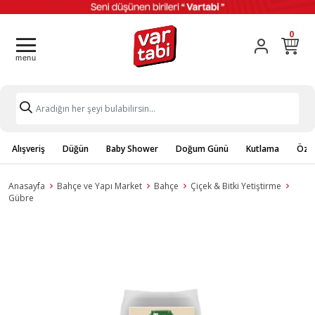
0
Alışveriş
Düğün
Baby Shower
Doğum Günü
Kutlama
Özel
Anasayfa
Bahçe ve Yapı Market
Bahçe
Çiçek & Bitki Yetiştirme
Gübre