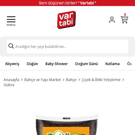
0
Alışveriş
Düğün
Baby Shower
Doğum Günü
Kutlama
Özel
Anasayfa
Bahçe ve Yapı Market
Bahçe
Çiçek & Bitki Yetiştirme
Gübre