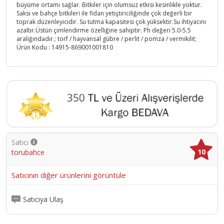
büyüme ortamı sağlar. Bitkiler için olumsuz etkisi kesinlikle yoktur.
Saksı ve bahçe bitkileri ile fidan yetiştiriciliğinde çok değerli bir
toprak düzenleyicidir. Su tutma kapasitesi çok yüksektir.Su ihtiyacını
azaltır.Üstün çimlendirme özelliğine sahiptir. Ph değeri 5.0-5.5
aralığındadır.; torf / hayvansal gübre / perlit / pomza / vermikilit;
Ürün Kodu :
14915-869001001810
Satıcı
10
torubahce
Satıcının diğer ürünlerini görüntüle
Satıcıya Ulaş