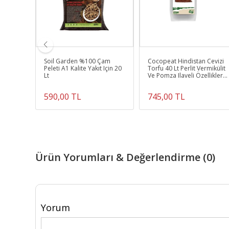
e
Soil Garden %100 Çam
Cocopeat Hindistan Cevizi
Peleti A1 Kalite Yakıt Için 20
Torfu 40 Lt Perlit Vermikülit
Lt
Ve Pomza Ilaveli Özellikleri:
%100
590,00 TL
745,00 TL
Ürün Yorumları & Değerlendirme (0)
Yorum