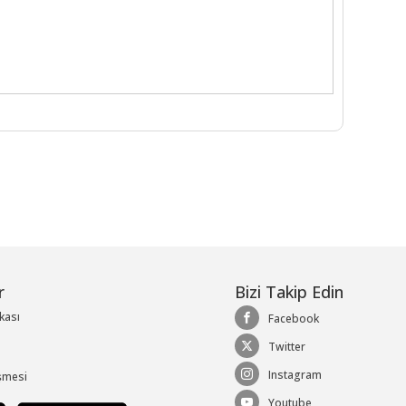
r
Bizi Takip Edin
ikası
Facebook
Twitter
Instagram
şmesi
Youtube