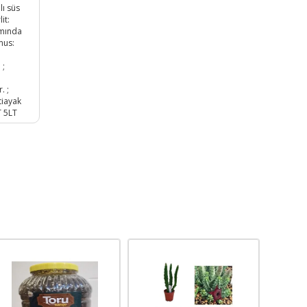
lı süs
it:
ımında
umus:
 ;
. ;
tiayak
T 5LT