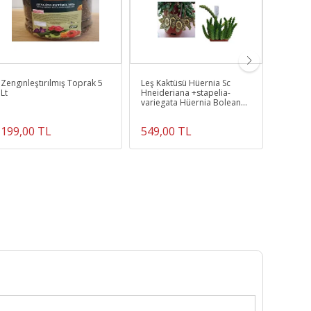
Zengınleştırılmış Toprak 5
Leş Kaktüsü Hüernia Sc
Toru B
Lt
Hneideriana +stapelia-
Yem Ta
variegata Hüernia Boleana
Organik
Huernia Boleona
199,00 TL
549,00 TL
690,0