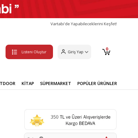
Vartabi'de Yapabileceklerini Keşfet!
0
Listeni Oluştur
Giriş Yap
UTDOOR
KİTAP
SÜPERMARKET
POPÜLER ÜRÜNLER