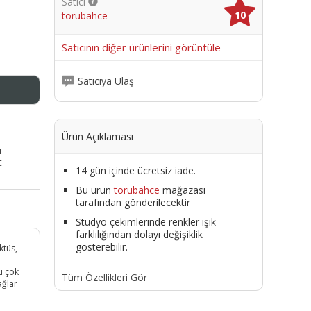
Satıcı
10
torubahce
me
Satıcının diğer ürünlerini görüntüle
Satıcıya Ulaş
Ürün Açıklaması
ı
t
14 gün içinde ücretsiz iade.
Bu ürün
torubahce
mağazası
tarafından gönderilecektir
Stüdyo çekimlerinde renkler ışık
farklılığından dolayı değişiklik
gösterebilir.
ktüs,
n
u çok
Tüm Özellikleri Gör
ağlar