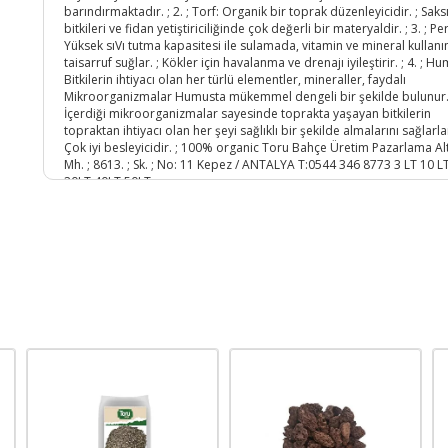
barındırmaktadır. ; 2. ; Torf: Organik bir toprak düzenleyicidir. ; Saksı
bitkileri ve fidan yetiştiriciliğinde çok değerli bir materyaldir. ; 3. ; Perl
Yüksek sıVı tutma kapasitesi ile sulamada, vitamin ve mineral kullan
taisarruf suğlar. ; Kökler için havalanma ve drenajı iyileştirir. ; 4. ; H
Bitkilerin ihtiyacı olan her türlü elementler, mineraller, faydalı
Mikroorganizmalar Humusta mükemmel dengeli bir şekilde bulunur.
İçerdiği mikroorganizmalar sayesinde toprakta yaşayan bitkilerin
topraktan ihtiyacı olan her şeyi sağlıklı bir şekilde almalarını sağlarlar
Çok iyi besleyicidir. ; 100% organic Toru Bahçe Üretim Pazarlama Al
Mh. ; 8613. ; Sk. ; No: 11 Kepez / ANTALYA T:0544 346 8773 3 LT 10 L
20LT 40LT 50LT;
Ürün Kodu :
14915-860001000172