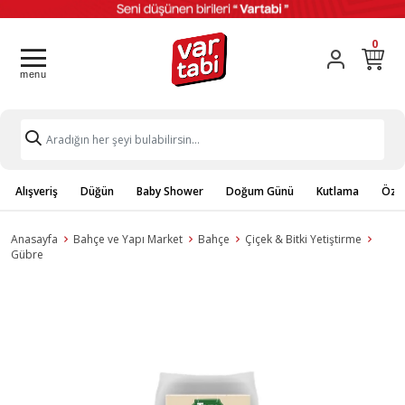
0
Alışveriş
Düğün
Baby Shower
Doğum Günü
Kutlama
Özel
Anasayfa
Bahçe ve Yapı Market
Bahçe
Çiçek & Bitki Yetiştirme
Gübre