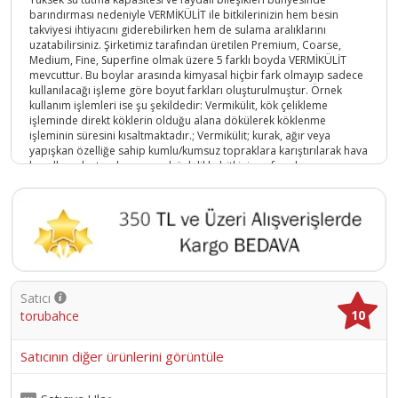
barındırması nedeniyle VERMİKÜLİT ile bitkilerinizin hem besin
takviyesi ihtiyacını giderebilirken hem de sulama aralıklarını
uzatabilirsiniz. Şirketimiz tarafından üretilen Premium, Coarse,
Medium, Fine, Superfine olmak üzere 5 farklı boyda VERMİKÜLİT
mevcuttur. Bu boylar arasında kimyasal hiçbir fark olmayıp sadece
kullanılacağı işleme göre boyut farkları oluşturulmuştur. Örnek
kullanım işlemleri ise şu şekildedir: Vermikülit, kök çelikleme
işleminde direkt köklerin olduğu alana dökülerek köklenme
işleminin süresini kısaltmaktadır.; Vermikülit; kurak, ağır veya
yapışkan özelliğe sahip kumlu/kumsuz topraklara karıştırılarak hava
kanalları oluşturulmasını ve böylelikle bitkinin nefes almasını
sağlamaktadır.; Vermikülit, çimlendirme işleminde toprağa
karıştırılarak çimlenen tohum sayısını arttırmakta ve çimlenme
süresini kısaltmaktadır.; Vermikülit, steril olduğu için küflenme ve
bozulma gibi durumları ortadan kaldırmaktadır.; Vermikülit
kullanılmış toprak içerisinden fideyi ayırmak, vermikülitin hafif yapısı
nedeniyle daha az kök kırılmasını sağlamaktadır.; Özellikle ev
bitkilerinde nem dengesini sağlamak için Vermikülit oldukça
avantajlıdır.; Yaz ve kış aylarında bitkilerin sıcaklık dengesi, toprak
Satıcı
üzerine Vermikülit serilerek sağlanabilmektedir.; Yaz aylarında
10
torubahce
yağan yağmuru bünyesinde tutan Vermikülit, kurak günlerde
bitkilerin su ihtiyacını giderebilmektedir.; Vermikülit, bitki nakli
işlemlerinde bitkinin köklerinin kurumasını ve rüzgârdan, güneşten
Satıcının diğer ürünlerini görüntüle
olumsuz etkilenmesini önlemektedir.; Vermikülit, aynı zamanda
çiçek aranjmanlarında da (teraryum vb.) kullanılmaktadır.;
Vermikülit, soğanlı kök bitkilerinin saklanması açısından bitkilerin