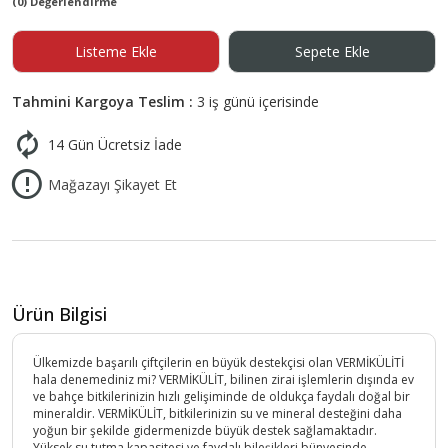
(0) Değerlendirme
Listeme Ekle
Sepete Ekle
Tahmini Kargoya Teslim :
3 iş günü içerisinde
14 Gün Ücretsiz İade
Mağazayı Şikayet Et
Ürün Bilgisi
Ülkemizde başarılı çiftçilerin en büyük destekçisi olan VERMİKÜLİTİ
hala denemediniz mi? VERMİKÜLİT, bilinen zirai işlemlerin dışında ev
ve bahçe bitkilerinizin hızlı gelişiminde de oldukça faydalı doğal bir
mineraldir. VERMİKÜLİT, bitkilerinizin su ve mineral desteğini daha
yoğun bir şekilde gidermenizde büyük destek sağlamaktadır.
Yüksek su tutma kapasitesi ve faydalı bileşikleri bünyesinde