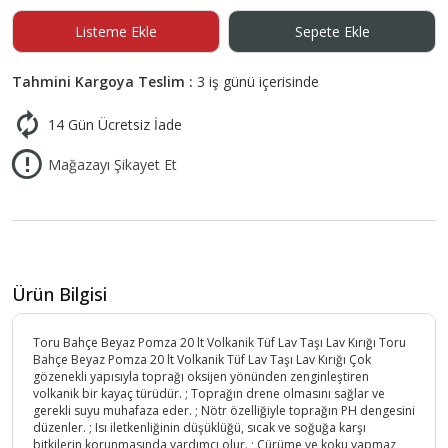
Listeme Ekle
Sepete Ekle
Tahmini Kargoya Teslim :
3 iş günü içerisinde
14 Gün Ücretsiz İade
Mağazayı Şikayet Et
Ürün Bilgisi
Toru Bahçe Beyaz Pomza 20 lt Volkanik Tüf Lav Taşı Lav Kırığı Toru
Bahçe Beyaz Pomza 20 lt Volkanik Tüf Lav Taşı Lav Kırığı Çok
gözenekli yapısıyla toprağı oksijen yönünden zenginleştiren
volkanik bir kayaç türüdür. ; Toprağın drene olmasını sağlar ve
gerekli suyu muhafaza eder. ; Nötr özelliğiyle toprağın PH dengesini
düzenler. ; Isı iletkenliğinin düşüklüğü, sıcak ve soğuğa karşı
bitkilerin korunmasında yardımcı olur. ; Çürüme ve koku yapmaz,