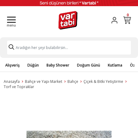
0
Alışveriş
Düğün
Baby Shower
Doğum Günü
Kutlama
Özel
Anasayfa
Bahçe ve Yapı Market
Bahçe
Çiçek & Bitki Yetiştirme
Torf ve Topraklar