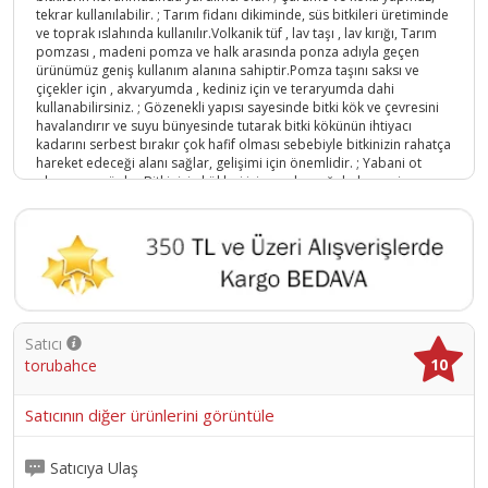
tekrar kullanılabilir. ; Tarım fidanı dikiminde, süs bitkileri üretiminde
ve toprak ıslahında kullanılır.Volkanik tüf , lav taşı , lav kırığı, Tarım
pomzası , madeni pomza ve halk arasında ponza adıyla geçen
ürünümüz geniş kullanım alanına sahiptir.Pomza taşını saksı ve
çiçekler için , akvaryumda , kediniz için ve teraryumda dahi
kullanabilirsiniz. ; Gözenekli yapısı sayesinde bitki kök ve çevresini
havalandırır ve suyu bünyesinde tutarak bitki kökünün ihtiyacı
kadarını serbest bırakır çok hafif olması sebebiyle bitkinizin rahatça
hareket edeceği alanı sağlar, gelişimi için önemlidir. ; Yabani ot
oluşumunu önler.Bitkinizin kökleri için sıcak - soğuk dengesine
yardımcı olur.Tekrar tekrar kullanabilirsiniz.*** Topraktaki suyu
çekme işlemini kolaylaştırmak için dikim öncesi toprağa
karıştırabilirsiniz ***Yürüme yollarındaAğaç ve çalıları
çevrelemekteSaksılarınızdaÇiçeklerinizdeTeraryumdaAkvaryumdaKediniz
içinSüs bitkilerindeFidan dikerkenToprak Düzenleyici
olarakkullanabilirsiniz.;
Ürün Kodu :
14915-torubahce6ebb8505-79c
Satıcı
10
torubahce
Satıcının diğer ürünlerini görüntüle
Satıcıya Ulaş