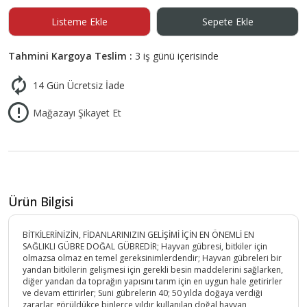
Listeme Ekle
Sepete Ekle
Tahmini Kargoya Teslim :
3 iş günü içerisinde
14 Gün Ücretsiz İade
Mağazayı Şikayet Et
Ürün Bilgisi
BİTKİLERİNİZİN, FİDANLARINIZIN GELİŞİMİ İÇİN EN ÖNEMLİ EN
SAĞLIKLI GÜBRE DOĞAL GÜBREDİR; Hayvan gübresi, bitkiler için
olmazsa olmaz en temel gereksinimlerdendir; Hayvan gübreleri bir
yandan bitkilerin gelişmesi için gerekli besin maddelerini sağlarken,
diğer yandan da toprağın yapısını tarım için en uygun hale getirirler
ve devam ettirirler; Suni gübrelerin 40; 50 yılda doğaya verdiği
zararlar görüldükçe binlerce yıldır kullanılan doğal hayvan