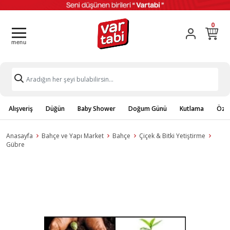
0
Alışveriş
Düğün
Baby Shower
Doğum Günü
Kutlama
Özel
Anasayfa
Bahçe ve Yapı Market
Bahçe
Çiçek & Bitki Yetiştirme
Gübre