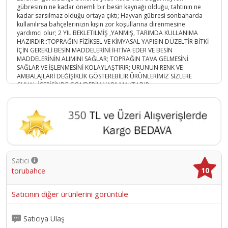
gübresinin ne kadar önemli bir besin kaynağı olduğu, tahtının ne
kadar sarsılmaz olduğu ortaya çıktı; Hayvan gübresi sonbaharda
kullanılırsa bahçelerinizin kışın zor koşullarına direnmesine
yardımcı olur; 2 YIL BEKLETİLMİŞ ,YANMIŞ, TARIMDA KULLANIMA
HAZIRDIR::TOPRAĞIN FİZİKSEL VE KİMYASAL YAPISIN DÜZELTİR BİTKİ
İÇİN GEREKLİ BESİN MADDELERİNİ İHTİVA EDER VE BESİN
MADDELERİNİN ALIMINI SAĞLAR; TOPRAĞIN TAVA GELMESİNİ
SAĞLAR VE İŞLENMESİNİ KOLAYLAŞTIRIR; URUNUN RENK VE
AMBALAJLARİ DEĞİŞİKLİK GÖSTEREBİLİR ÜRÜNLERİMİZ SİZLERE
CUVAL İÇERİSİNDE GÖNDERİM YAPILMAKTADIR;;
Ürün Kodu :
14915-869001001681
Satıcı
10
torubahce
Satıcının diğer ürünlerini görüntüle
Satıcıya Ulaş