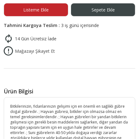
Listeme Ekle
Sepete Ekle
Tahmini Kargoya Teslim :
3 iş günü içerisinde
14 Gün Ücretsiz İade
Mağazayı Şikayet Et
Ürün Bilgisi
Bitkilerinizin, fidanlarınızın gelişimi için en önemli en sağlıklı gübre
doğal gübredir. ; Hayvan gübresi, bitkiler için olmazsa olmaz en
temel gereksinimlerdendir. ; Hayvan gübreleri bir yandan bitkilerin
gelişmesi için gerekli besin maddelerini sağlarken, diğer yandan da
toprağın yapısını tarım için en uygun hale getirirler ve devam
ettirirler. ; Suni gübrelerin 40-50 yılda doğaya verdiği zararlar
görüldükçe binlerce yıldır kullanılan doğal hayvan gübresinin ne