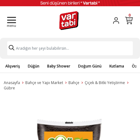
0
Alışveriş
Düğün
Baby Shower
Doğum Günü
Kutlama
Özel
Anasayfa
Bahçe ve Yapı Market
Bahçe
Çiçek & Bitki Yetiştirme
Gübre