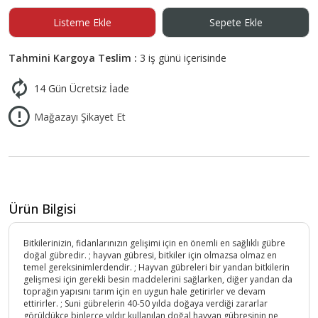
Listeme Ekle
Sepete Ekle
Tahmini Kargoya Teslim :
3 iş günü içerisinde
14 Gün Ücretsiz İade
Mağazayı Şikayet Et
Ürün Bilgisi
Bitkilerinizin, fidanlarınızın gelişimi için en önemli en sağlıklı gübre
doğal gübredir. ; hayvan gübresi, bitkiler için olmazsa olmaz en
temel gereksinimlerdendir. ; Hayvan gübreleri bir yandan bitkilerin
gelişmesi için gerekli besin maddelerini sağlarken, diğer yandan da
toprağın yapısını tarım için en uygun hale getirirler ve devam
ettirirler. ; Suni gübrelerin 40-50 yılda doğaya verdiği zararlar
görüldükçe binlerce yıldır kullanılan doğal hayvan gübresinin ne