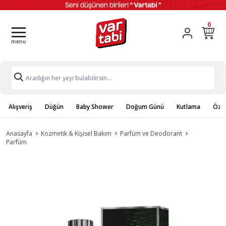
0
Alışveriş
Düğün
Baby Shower
Doğum Günü
Kutlama
Özel
Anasayfa
Kozmetik & Kişisel Bakım
Parfüm ve Deodorant
Parfüm