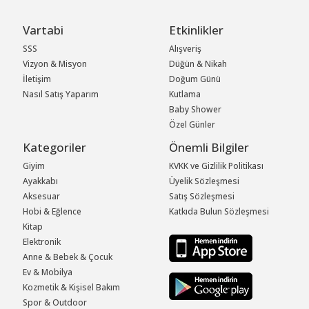
Vartabi
Etkinlikler
SSS
Alışveriş
Vizyon & Misyon
Düğün & Nikah
İletişim
Doğum Günü
Nasıl Satış Yaparım
Kutlama
Baby Shower
Özel Günler
Kategoriler
Önemli Bilgiler
Giyim
KVKK ve Gizlilik Politikası
Ayakkabı
Üyelik Sözleşmesi
Aksesuar
Satış Sözleşmesi
Hobi & Eğlence
Katkıda Bulun Sözleşmesi
Kitap
Elektronik
Anne & Bebek & Çocuk
Ev & Mobilya
Kozmetik & Kişisel Bakım
Spor & Outdoor