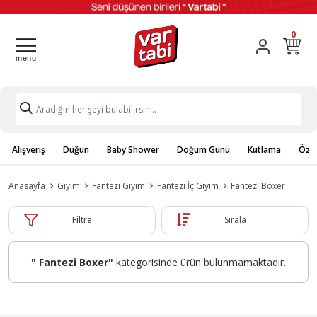
0
Alışveriş
Düğün
Baby Shower
Doğum Günü
Kutlama
Özel
Anasayfa
Giyim
Fantezi Giyim
Fantezi İç Giyim
Fantezi Boxer
Filtre
Sırala
" Fantezi Boxer"
kategorisinde ürün bulunmamaktadır.