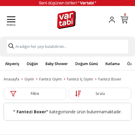
0
Alışveriş
Düğün
Baby Shower
Doğum Günü
Kutlama
Özel
Anasayfa
Giyim
Fantezi Giyim
Fantezi İç Giyim
Fantezi Boxer
Filtre
Sırala
" Fantezi Boxer"
kategorisinde ürün bulunmamaktadır.