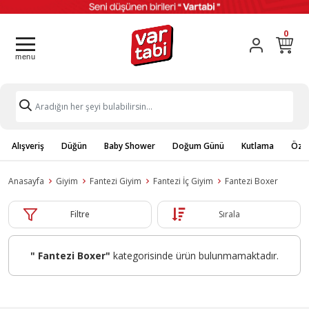
0
Alışveriş
Düğün
Baby Shower
Doğum Günü
Kutlama
Özel
Anasayfa
Giyim
Fantezi Giyim
Fantezi İç Giyim
Fantezi Boxer
Filtre
Sırala
" Fantezi Boxer"
kategorisinde ürün bulunmamaktadır.