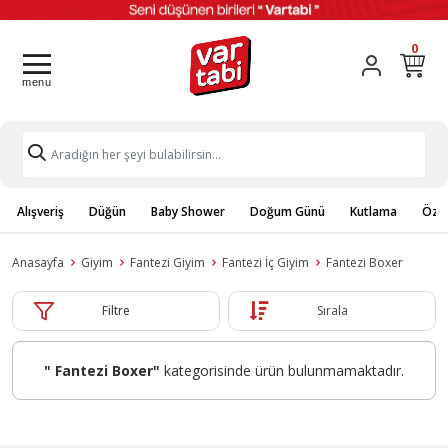
0
Alışveriş
Düğün
Baby Shower
Doğum Günü
Kutlama
Özel
Anasayfa
Giyim
Fantezi Giyim
Fantezi İç Giyim
Fantezi Boxer
Filtre
Sırala
" Fantezi Boxer"
kategorisinde ürün bulunmamaktadır.