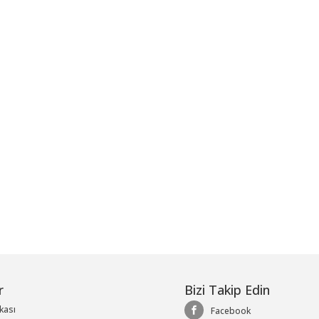
me
r
Bizi Takip Edin
ikası
Facebook