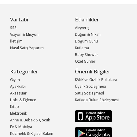
Vartabi
Etkinlikler
SSS
Alışveriş
Vizyon & Misyon
Düğün & Nikah
İletişim
Doğum Günü
Nasıl Satış Yaparım
Kutlama
Baby Shower
Özel Günler
Kategoriler
Önemli Bilgiler
Giyim
KVKK ve Gizlilik Politikası
Ayakkabı
Üyelik Sözleşmesi
Aksesuar
Satış Sözleşmesi
Hobi & Eğlence
Katkıda Bulun Sözleşmesi
Kitap
Elektronik
Anne & Bebek & Çocuk
Ev & Mobilya
Kozmetik & Kişisel Bakım