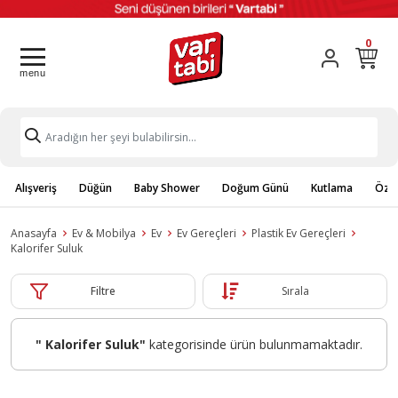
0
Alışveriş
Düğün
Baby Shower
Doğum Günü
Kutlama
Özel
Anasayfa
Ev & Mobilya
Ev
Ev Gereçleri
Plastik Ev Gereçleri
Kalorifer Suluk
Filtre
Sırala
" Kalorifer Suluk"
kategorisinde ürün bulunmamaktadır.