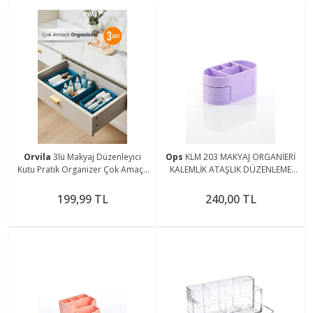
Orvila
3lü Makyaj Düzenleyici
Ops
KLM 203 MAKYAJ ORGANİERİ
Kutu Pratik Organizer Çok Amaçlı
KALEMLİK ATAŞLIK DÜZENLEME
Organizer Kutu
TAKI KOZMETİK ÇOK AMAÇLI
MASAÜSTÜ ORGANİZER
199,99 TL
240,00 TL