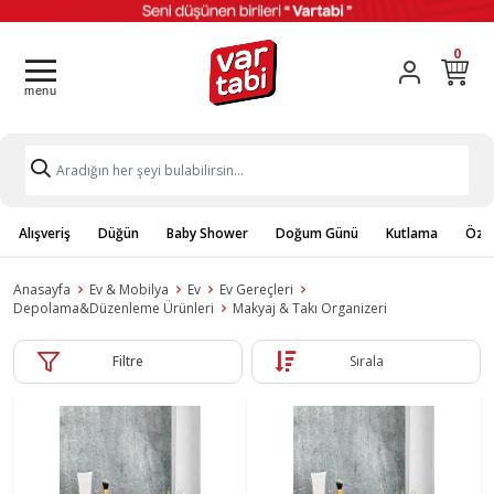
0
Alışveriş
Düğün
Baby Shower
Doğum Günü
Kutlama
Özel
Anasayfa
Ev & Mobilya
Ev
Ev Gereçleri
Depolama&Düzenleme Ürünleri
Makyaj & Takı Organizeri
Filtre
Sırala