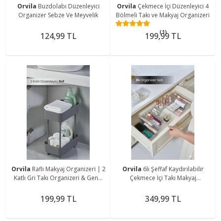
Orvila
Buzdolabı Düzenleyici
Orvila
Çekmece İçi Düzenleyici 4
Organizer Sebze Ve Meyvelik
Bölmeli Takı ve Makyaj Organizeri
(1)
124,99 TL
199,99 TL
Orvila
Raflı Makyaj Organizeri | 2
Orvila
6lı Şeffaf Kaydırılabilir
Katlı Gri Takı Organizeri & Genel
Çekmece İçi Takı Makyaj
Amaçlı Minimalist Düzenleyici
Organizer Seti
199,99 TL
349,99 TL