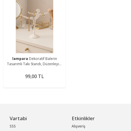
lampara
Dekoratif Balerin
Tasarımlı Takı Standı, Düzenleyici,
YüzükKüpeKolyeTakı Askılığı - Sert
Plastik
99,00 TL
Vartabi
Etkinlikler
SSS
Alışveriş