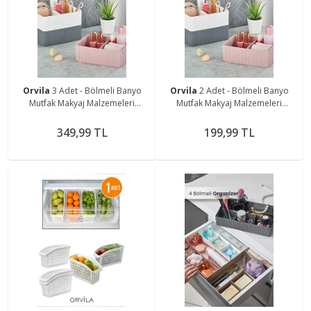
Orvila
3 Adet - Bölmeli Banyo
Orvila
2 Adet - Bölmeli Banyo
Mutfak Makyaj Malzemeleri
Mutfak Makyaj Malzemeleri
Düzenleyici Kat Kat Organizer
Düzenleyici Kat Kat Organizer
Kutu
Kutu
349,99 TL
199,99 TL