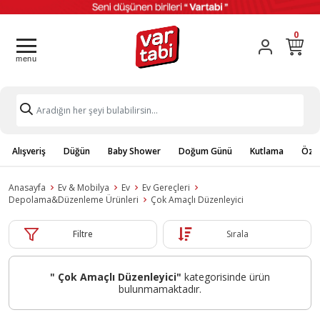
0
Alışveriş
Düğün
Baby Shower
Doğum Günü
Kutlama
Özel
Anasayfa
Ev & Mobilya
Ev
Ev Gereçleri
Depolama&Düzenleme Ürünleri
Çok Amaçlı Düzenleyici
Filtre
Sırala
" Çok Amaçlı Düzenleyici"
kategorisinde ürün
bulunmamaktadır.