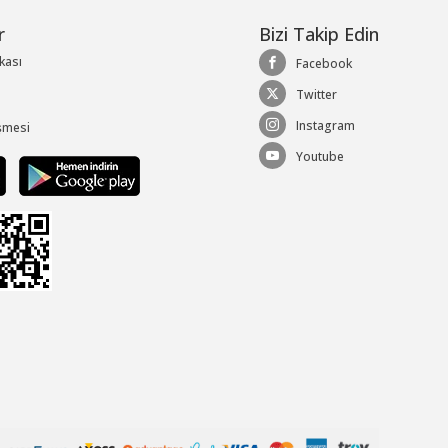
r
Bizi Takip Edin
ikası
Facebook
Twitter
Instagram
şmesi
Youtube