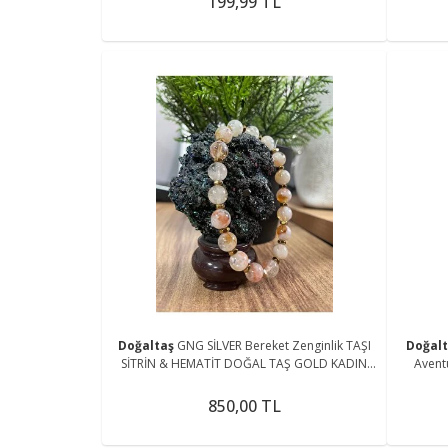
199,99 TL
Doğaltaş
GNG SİLVER Bereket Zenginlik TAŞI
Doğal
SİTRİN & HEMATİT DOĞAL TAŞ GOLD KADIN
Aventu
LASTİKLİ BİLEKLİK
850,00 TL