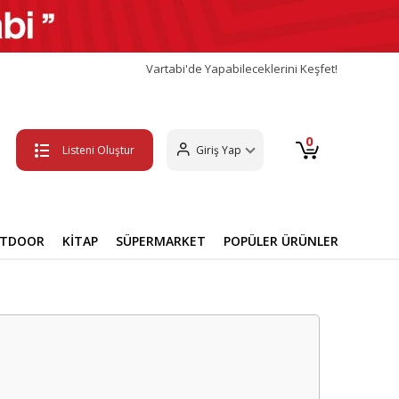
Vartabi'de Yapabileceklerini Keşfet!
0
Listeni Oluştur
Giriş Yap
UTDOOR
KİTAP
SÜPERMARKET
POPÜLER ÜRÜNLER