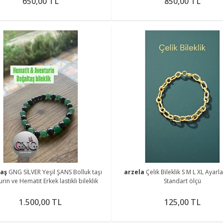
650,00 TL
850,00 TL
taş
GNG SİLVER Yeşil ŞANS Bolluk taşı
arzela
Çelik Bileklik S M L XL Ayarla
rin ve Hematit Erkek lastikli bileklik
Standart ölçü
1.500,00 TL
125,00 TL