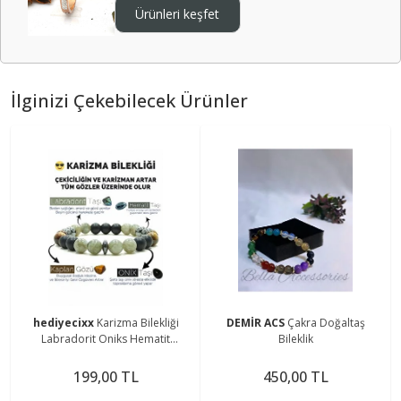
Ürünleri keşfet
İlginizi Çekebilecek Ürünler
hediyecixx
Karizma Bilekliği
DEMİR ACS
Çakra Doğaltaş
Labradorit Oniks Hematit
Bileklik
Kaplangözü Doğal Taş Bileklik
199,00 TL
450,00 TL