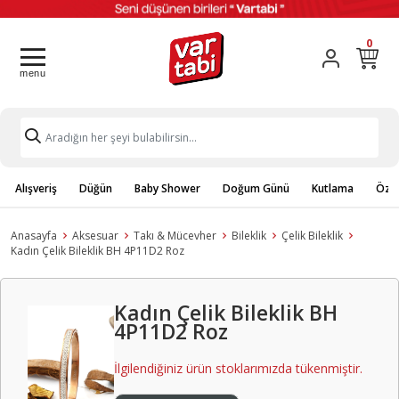
0
Alışveriş
Düğün
Baby Shower
Doğum Günü
Kutlama
Özel
Anasayfa
Aksesuar
Takı & Mücevher
Bileklik
Çelik Bileklik
Kadın Çelik Bileklik BH 4P11D2 Roz
Kadın Çelik Bileklik BH
4P11D2 Roz
İlgilendiğiniz ürün stoklarımızda tükenmiştir.