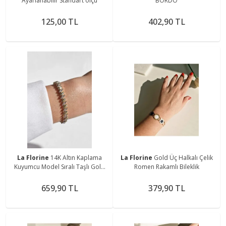
Ayarlanabilir Standart ölçü
BORDO
125,00 TL
402,90 TL
La Florine
14K Altın Kaplama
La Florine
Gold Üç Halkalı Çelik
Kuyumcu Model Sıralı Taşlı Gold
Romen Rakamlı Bileklik
Bileklik
659,90 TL
379,90 TL