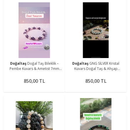
Doğaltaş
Doğal Taş Bileklik –
Doğaltaş
GNG SİLVER Kristal
Pembe Kuvars & Ametist 7mm
Kuvars Doğal Taş & Ahşap
Taşlı – GNG Silver Özel Tasarım
Boncuklu Özel Tasarım Bileklik -
Boho Tarz
850,00 TL
850,00 TL