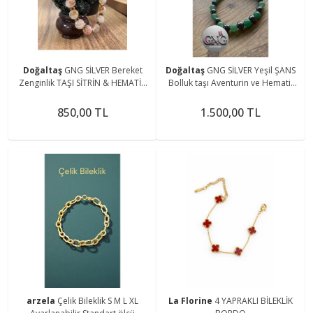
Doğaltaş
GNG SİLVER Bereket
Doğaltaş
GNG SİLVER Yeşil ŞANS
Zenginlik TAŞI SİTRİN & HEMATİT
Bolluk taşı Aventurin ve Hematit
DOĞAL TAŞ GOLD KADIN LASTİKLİ
Erkek lastikli bileklik
BİLEKLİK
850,00 TL
1.500,00 TL
arzela
Çelik Bileklik S M L XL
La Florine
4 YAPRAKLI BİLEKLİK