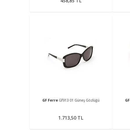
458,85 TL
GF Ferre
Gf913 01 Güneş Gözlüğü
GF
1.713,50 TL