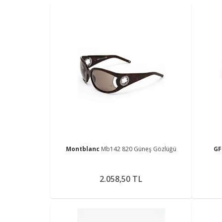
Montblanc
Mb142 820 Güneş Gözlüğü
GF
2.058,50 TL