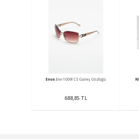
Enox
Enx-1009l C3 Güneş Gözlüğü
N
688,85 TL