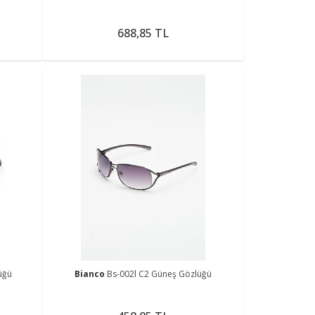
688,85 TL
üğü
Bianco
Bs-002l C2 Güneş Gözlüğü