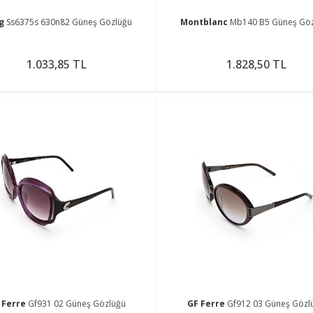
ng
Ss6375s 630n82 Güneş Gözlüğü
Montblanc
Mb140 B5 Güneş Gö
1.033,85 TL
1.828,50 TL
 Ferre
Gf931 02 Güneş Gözlüğü
GF Ferre
Gf912 03 Güneş Gözl