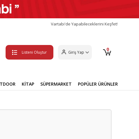
Vartabi'de Yapabileceklerini Keşfet!
0
Listeni Oluştur
Giriş Yap
UTDOOR
KİTAP
SÜPERMARKET
POPÜLER ÜRÜNLER