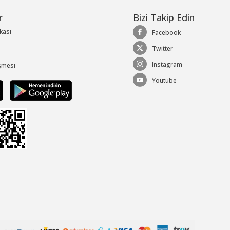
r
Bizi Takip Edin
ikası
Facebook
Twitter
Instagram
şmesi
Youtube