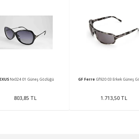
EXUS
Nx024 01 Güneş Gözlüğü
GF Ferre
Gf920 03 Erkek Güneş G
803,85 TL
1.713,50 TL