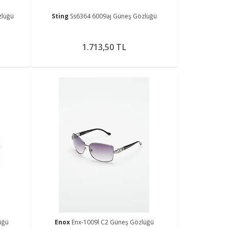
zlüğü
Sting
Ss6364 6009aj Güneş Gözlüğü
1.713,50 TL
üğü
Enox
Enx-1009l C2 Güneş Gözlüğü