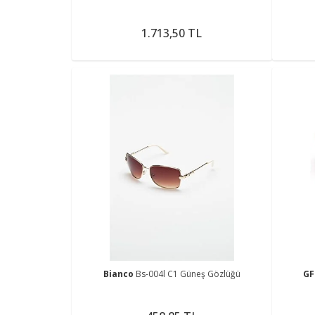
1.713,50 TL
Bianco
Bs-004l C1 Güneş Gözlüğü
GF