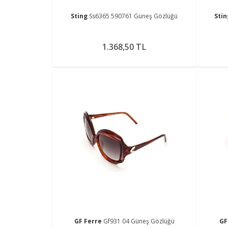
Sting
Ss6365 590761 Güneş Gözlüğü
Sti
1.368,50 TL
GF Ferre
Gf931 04 Güneş Gözlüğü
GF