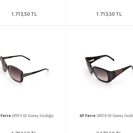
1.713,50 TL
1.713,50 TL
 Ferre
Gf913 02 Güneş Gözlüğü
GF Ferre
Gf878 03 Güneş Gözl