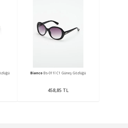
özlüğü
Bianco
Bs-011l C1 Güneş Gözlüğü
458,85 TL