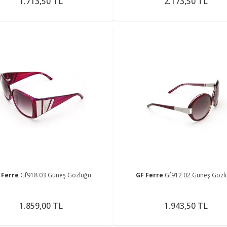
1.713,50 TL
2.173,50 TL
 Ferre
Gf918 03 Güneş Gözlüğü
GF Ferre
Gf912 02 Güneş Gözl
1.859,00 TL
1.943,50 TL