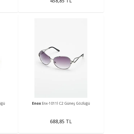
458,85 TL
üğü
Enox
Enx-1011l C2 Güneş Gözlüğü
688,85 TL