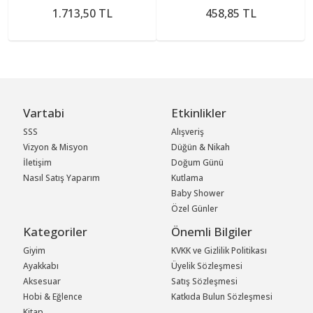
1.713,50 TL
458,85 TL
Vartabi
Etkinlikler
SSS
Alışveriş
Vizyon & Misyon
Düğün & Nikah
İletişim
Doğum Günü
Nasıl Satış Yaparım
Kutlama
Baby Shower
Özel Günler
Kategoriler
Önemli Bilgiler
Giyim
KVKK ve Gizlilik Politikası
Ayakkabı
Üyelik Sözleşmesi
Aksesuar
Satış Sözleşmesi
Hobi & Eğlence
Katkıda Bulun Sözleşmesi
Kitap