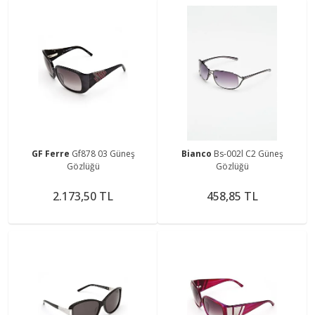
GF Ferre
Gf878 03 Güneş
Bianco
Bs-002l C2 Güneş
Gözlüğü
Gözlüğü
2.173,50 TL
458,85 TL