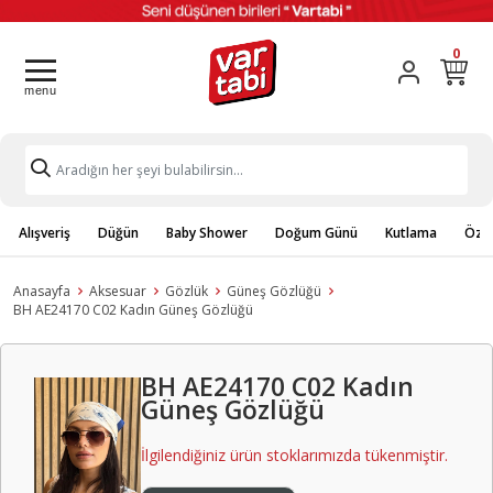
0
Alışveriş
Düğün
Baby Shower
Doğum Günü
Kutlama
Özel
Anasayfa
Aksesuar
Gözlük
Güneş Gözlüğü
BH AE24170 C02 Kadın Güneş Gözlüğü
BH AE24170 C02 Kadın
Güneş Gözlüğü
İlgilendiğiniz ürün stoklarımızda tükenmiştir.