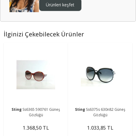
Ürünleri keşfet
İlginizi Çekebilecek Ürünler
Sting
Ss6365 590761 Güneş
Sting
Ss6375s 630n82 Güneş
Gözlüğü
Gözlüğü
1.368,50 TL
1.033,85 TL