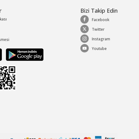
r
Bizi Takip Edin
ikası
Facebook
Twitter
Instagram
şmesi
Youtube