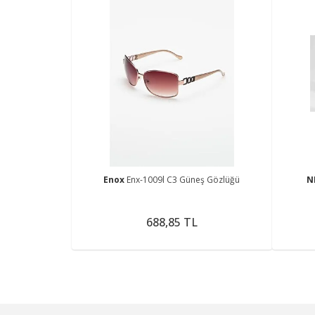
Enox
Enx-1009l C3 Güneş Gözlüğü
N
688,85 TL