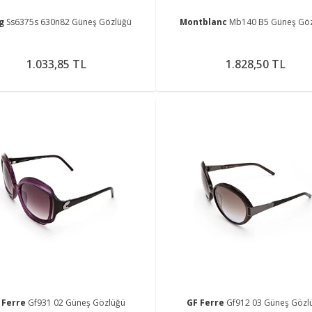
ng
Ss6375s 630n82 Güneş Gözlüğü
Montblanc
Mb140 B5 Güneş Gö
1.033,85 TL
1.828,50 TL
 Ferre
Gf931 02 Güneş Gözlüğü
GF Ferre
Gf912 03 Güneş Gözl