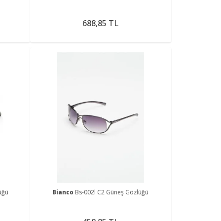
688,85 TL
üğü
Bianco
Bs-002l C2 Güneş Gözlüğü