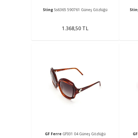
Sting
Ss6365 590761 Güneş Gözlüğü
Sti
1.368,50 TL
GF Ferre
Gf931 04 Güneş Gözlüğü
GF