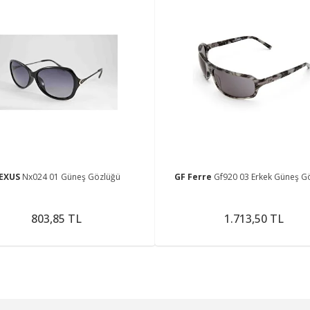
EXUS
Nx024 01 Güneş Gözlüğü
GF Ferre
Gf920 03 Erkek Güneş G
803,85 TL
1.713,50 TL