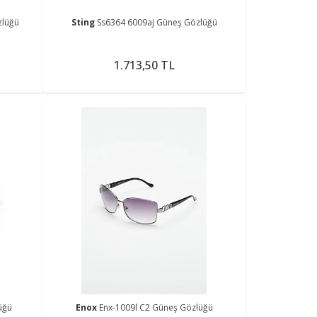
zlüğü
Sting
Ss6364 6009aj Güneş Gözlüğü
1.713,50 TL
üğü
Enox
Enx-1009l C2 Güneş Gözlüğü