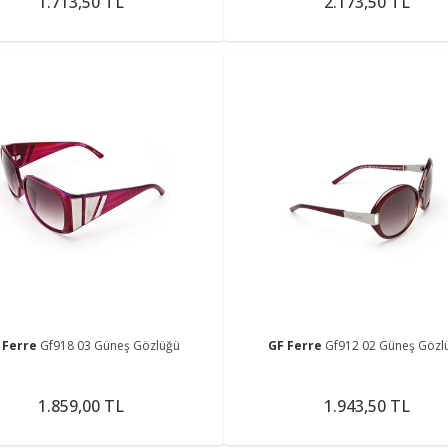
1.713,50 TL
2.173,50 TL
 Ferre
Gf918 03 Güneş Gözlüğü
GF Ferre
Gf912 02 Güneş Gözl
1.859,00 TL
1.943,50 TL