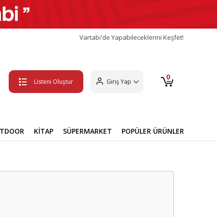
Vartabi'de Yapabileceklerini Keşfet!
0
Listeni Oluştur
Giriş Yap
UTDOOR
KİTAP
SÜPERMARKET
POPÜLER ÜRÜNLER