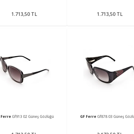
1.713,50 TL
1.713,50 TL
 Ferre
Gf913 02 Güneş Gözlüğü
GF Ferre
Gf878 03 Güneş Gözl