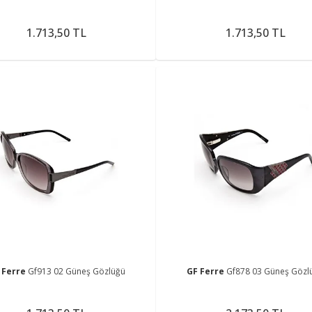
1.713,50 TL
1.713,50 TL
 Ferre
Gf913 02 Güneş Gözlüğü
GF Ferre
Gf878 03 Güneş Gözl