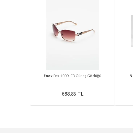
Enox
Enx-1009l C3 Güneş Gözlüğü
N
688,85 TL