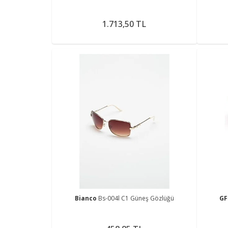
1.713,50 TL
Bianco
Bs-004l C1 Güneş Gözlüğü
GF