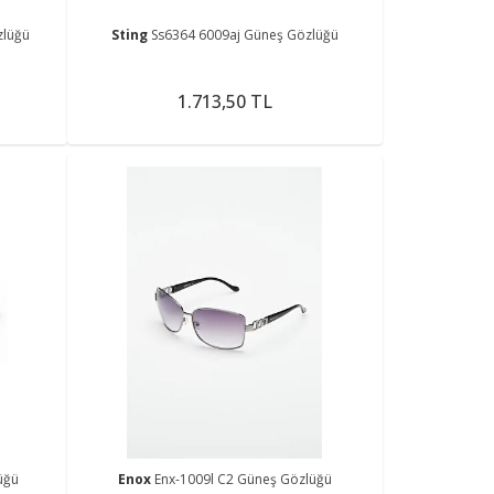
zlüğü
Sting
Ss6364 6009aj Güneş Gözlüğü
1.713,50 TL
üğü
Enox
Enx-1009l C2 Güneş Gözlüğü