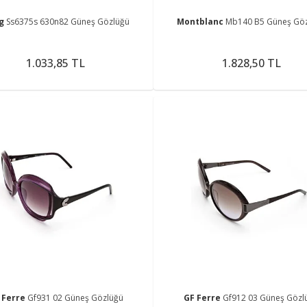
ng
Ss6375s 630n82 Güneş Gözlüğü
Montblanc
Mb140 B5 Güneş Gö
1.033,85 TL
1.828,50 TL
 Ferre
Gf931 02 Güneş Gözlüğü
GF Ferre
Gf912 03 Güneş Gözl