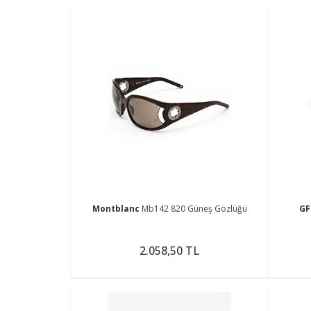
Montblanc
Mb142 820 Güneş Gözlüğü
GF
2.058,50 TL