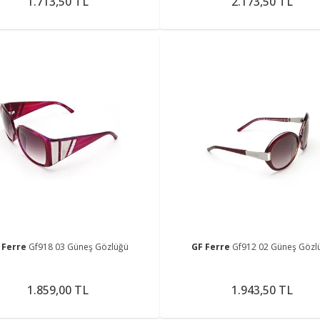
1.713,50 TL
2.173,50 TL
 Ferre
Gf918 03 Güneş Gözlüğü
GF Ferre
Gf912 02 Güneş Gözl
1.859,00 TL
1.943,50 TL