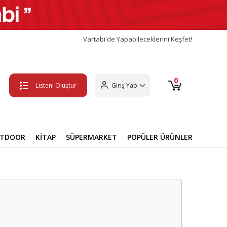
Vartabi'de Yapabileceklerini Keşfet!
0
Listeni Oluştur
Giriş Yap
UTDOOR
KİTAP
SÜPERMARKET
POPÜLER ÜRÜNLER