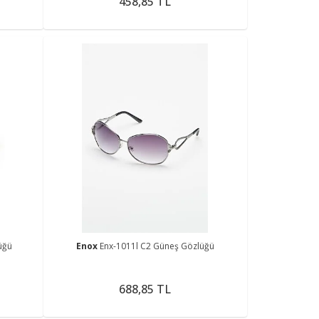
458,85 TL
üğü
Enox
Enx-1011l C2 Güneş Gözlüğü
688,85 TL