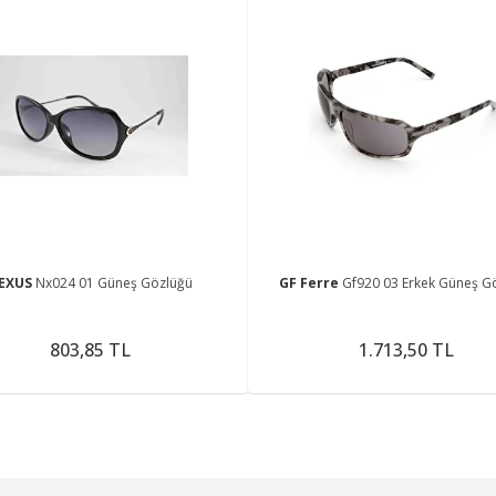
EXUS
Nx024 01 Güneş Gözlüğü
GF Ferre
Gf920 03 Erkek Güneş G
803,85 TL
1.713,50 TL