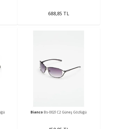
688,85 TL
üğü
Bianco
Bs-002l C2 Güneş Gözlüğü