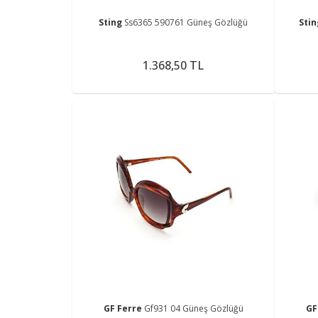
Sting
Ss6365 590761 Güneş Gözlüğü
Sti
1.368,50 TL
GF Ferre
Gf931 04 Güneş Gözlüğü
GF