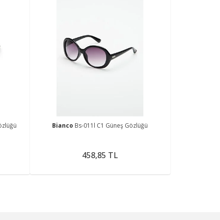
özlüğü
Bianco
Bs-011l C1 Güneş Gözlüğü
458,85 TL