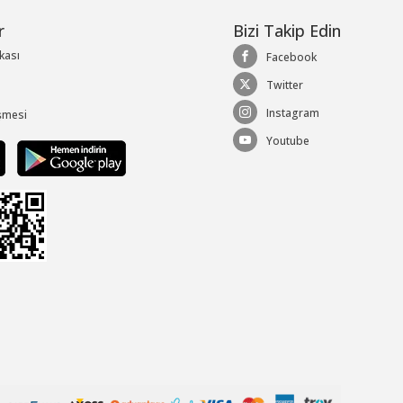
r
Bizi Takip Edin
ikası
Facebook
Twitter
Instagram
şmesi
Youtube