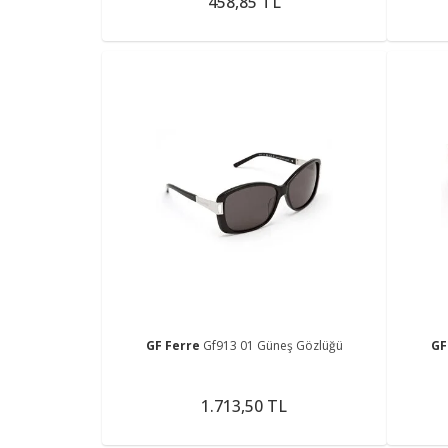
458,85 TL
GF Ferre
Gf913 01 Güneş Gözlüğü
GF
1.713,50 TL