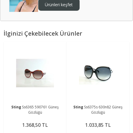
Ürünleri keşfet
İlginizi Çekebilecek Ürünler
Sting
Ss6365 590761 Güneş
Sting
Ss6375s 630n82 Güneş
Gözlüğü
Gözlüğü
1.368,50 TL
1.033,85 TL