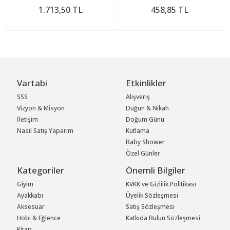
1.713,50 TL
458,85 TL
Vartabi
Etkinlikler
SSS
Alışveriş
Vizyon & Misyon
Düğün & Nikah
İletişim
Doğum Günü
Nasıl Satış Yaparım
Kutlama
Baby Shower
Özel Günler
Kategoriler
Önemli Bilgiler
Giyim
KVKK ve Gizlilik Politikası
Ayakkabı
Üyelik Sözleşmesi
Aksesuar
Satış Sözleşmesi
Hobi & Eğlence
Katkıda Bulun Sözleşmesi
Kitap