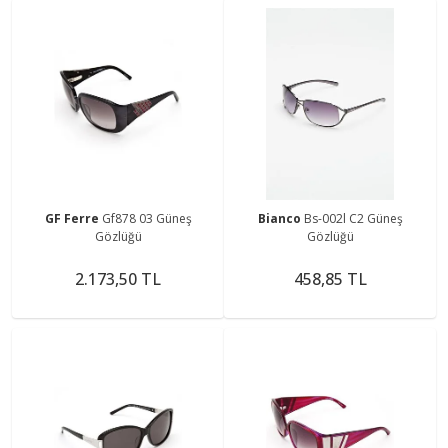
GF Ferre
Gf878 03 Güneş
Bianco
Bs-002l C2 Güneş
Gözlüğü
Gözlüğü
2.173,50 TL
458,85 TL