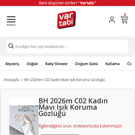
0
Alışveriş
Düğün
Baby Shower
Doğum Günü
Kutlama
Özel
Anasayfa
BH 2026m C02 Kadın Mavı Işık Koruma Gözlüğü
BH 2026m C02 Kadın
Mavı Işık Koruma
Gözlüğü
İlgilendiğiniz ürün stoklarımızda tükenmiştir.