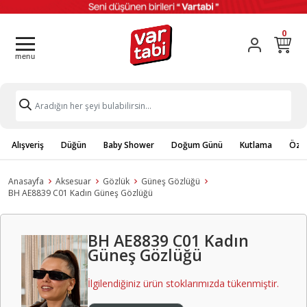
0
Alışveriş
Düğün
Baby Shower
Doğum Günü
Kutlama
Özel
Anasayfa
Aksesuar
Gözlük
Güneş Gözlüğü
BH AE8839 C01 Kadın Güneş Gözlüğü
BH AE8839 C01 Kadın
Güneş Gözlüğü
İlgilendiğiniz ürün stoklarımızda tükenmiştir.