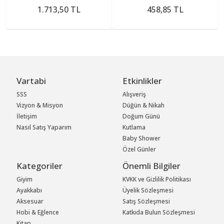
1.713,50 TL
458,85 TL
Vartabi
Etkinlikler
SSS
Alışveriş
Vizyon & Misyon
Düğün & Nikah
İletişim
Doğum Günü
Nasıl Satış Yaparım
Kutlama
Baby Shower
Özel Günler
Kategoriler
Önemli Bilgiler
Giyim
KVKK ve Gizlilik Politikası
Ayakkabı
Üyelik Sözleşmesi
Aksesuar
Satış Sözleşmesi
Hobi & Eğlence
Katkıda Bulun Sözleşmesi
Kitap