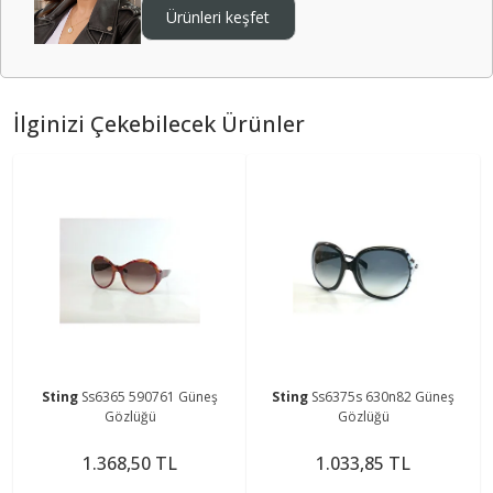
Ürünleri keşfet
İlginizi Çekebilecek Ürünler
Sting
Ss6365 590761 Güneş
Sting
Ss6375s 630n82 Güneş
Gözlüğü
Gözlüğü
1.368,50 TL
1.033,85 TL