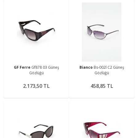
GF Ferre
Gf878 03 Güneş
Bianco
Bs-002l C2 Güneş
Gözlüğü
Gözlüğü
2.173,50 TL
458,85 TL