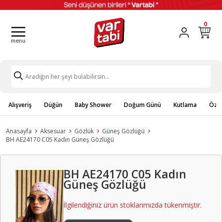
0
Alışveriş
Düğün
Baby Shower
Doğum Günü
Kutlama
Özel
Anasayfa
Aksesuar
Gözlük
Güneş Gözlüğü
BH AE24170 C05 Kadın Güneş Gözlüğü
BH AE24170 C05 Kadın
Güneş Gözlüğü
İlgilendiğiniz ürün stoklarımızda tükenmiştir.