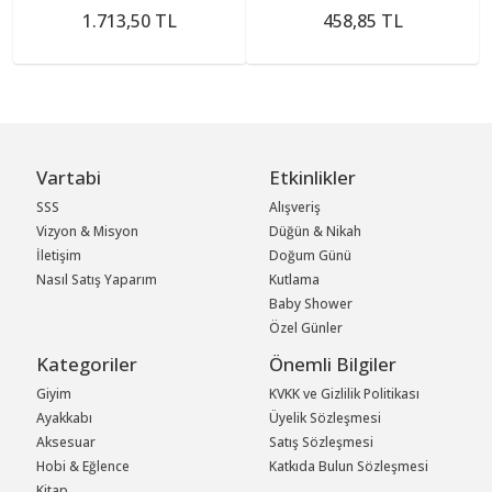
1.713,50 TL
458,85 TL
Vartabi
Etkinlikler
SSS
Alışveriş
Vizyon & Misyon
Düğün & Nikah
İletişim
Doğum Günü
Nasıl Satış Yaparım
Kutlama
Baby Shower
Özel Günler
Kategoriler
Önemli Bilgiler
Giyim
KVKK ve Gizlilik Politikası
Ayakkabı
Üyelik Sözleşmesi
Aksesuar
Satış Sözleşmesi
Hobi & Eğlence
Katkıda Bulun Sözleşmesi
Kitap