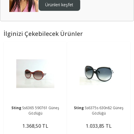
Ürünleri keşfet
İlginizi Çekebilecek Ürünler
Sting
Ss6365 590761 Güneş
Sting
Ss6375s 630n82 Güneş
Gözlüğü
Gözlüğü
1.368,50 TL
1.033,85 TL