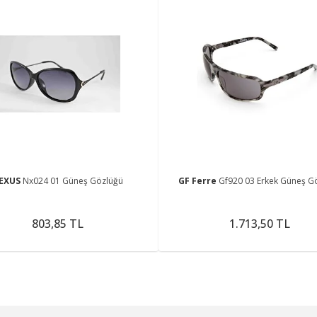
EXUS
Nx024 01 Güneş Gözlüğü
GF Ferre
Gf920 03 Erkek Güneş G
803,85 TL
1.713,50 TL