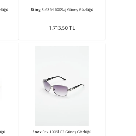
zlüğü
Sting
Ss6364 6009aj Güneş Gözlüğü
1.713,50 TL
üğü
Enox
Enx-1009l C2 Güneş Gözlüğü