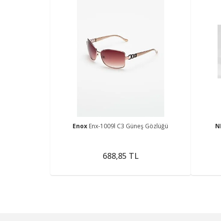
Enox
Enx-1009l C3 Güneş Gözlüğü
N
688,85 TL