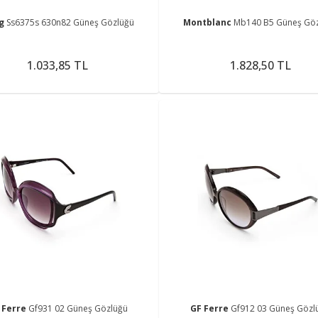
ng
Ss6375s 630n82 Güneş Gözlüğü
Montblanc
Mb140 B5 Güneş Gö
1.033,85 TL
1.828,50 TL
 Ferre
Gf931 02 Güneş Gözlüğü
GF Ferre
Gf912 03 Güneş Gözl