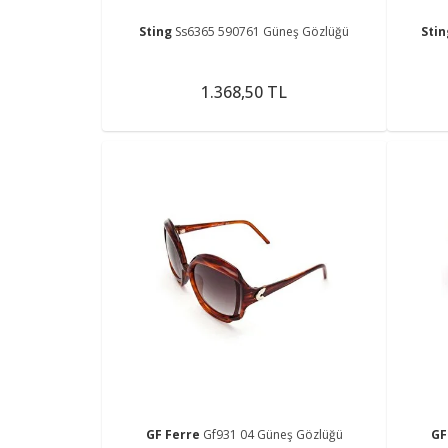
Sting
Ss6365 590761 Güneş Gözlüğü
Sti
1.368,50 TL
GF Ferre
Gf931 04 Güneş Gözlüğü
GF