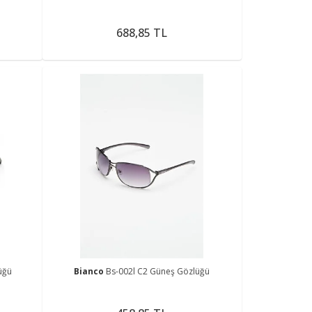
688,85 TL
üğü
Bianco
Bs-002l C2 Güneş Gözlüğü