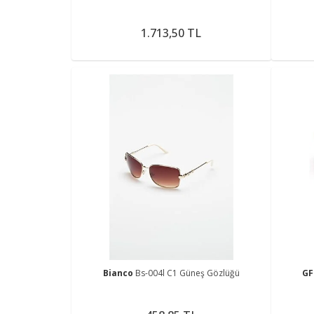
1.713,50 TL
Bianco
Bs-004l C1 Güneş Gözlüğü
GF