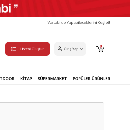
Vartabi'de Yapabileceklerini Keşfet!
0
Listeni Oluştur
Giriş Yap
UTDOOR
KİTAP
SÜPERMARKET
POPÜLER ÜRÜNLER