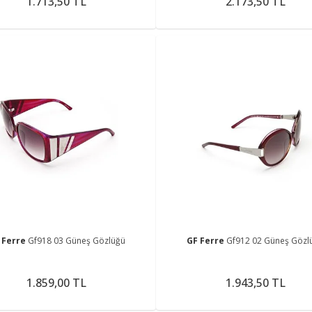
1.713,50 TL
2.173,50 TL
 Ferre
Gf918 03 Güneş Gözlüğü
GF Ferre
Gf912 02 Güneş Gözl
1.859,00 TL
1.943,50 TL