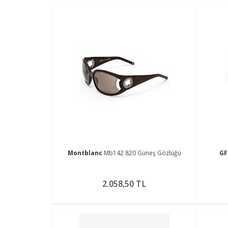
Montblanc
Mb142 820 Güneş Gözlüğü
GF
2.058,50 TL