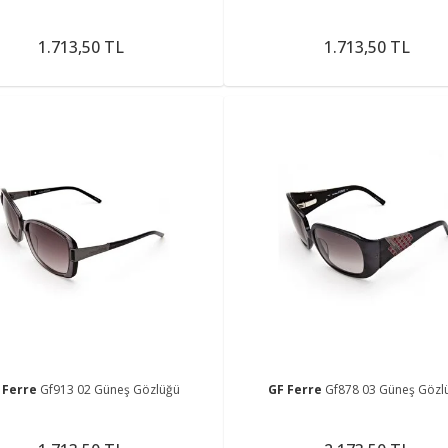
1.713,50 TL
1.713,50 TL
 Ferre
Gf913 02 Güneş Gözlüğü
GF Ferre
Gf878 03 Güneş Gözl