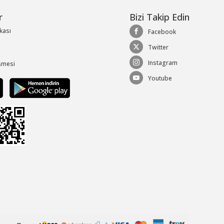
r
Bizi Takip Edin
ikası
Facebook
Twitter
Instagram
şmesi
Youtube