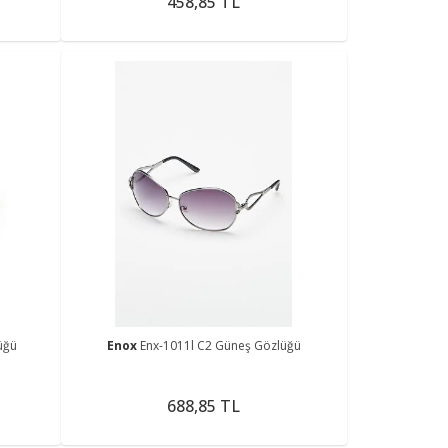
458,85 TL
üğü
Enox
Enx-1011l C2 Güneş Gözlüğü
688,85 TL