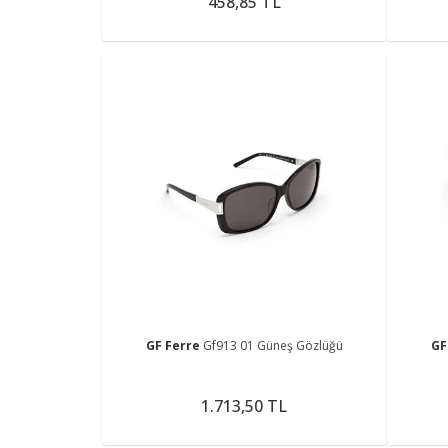
458,85 TL
GF Ferre
Gf913 01 Güneş Gözlüğü
GF
1.713,50 TL