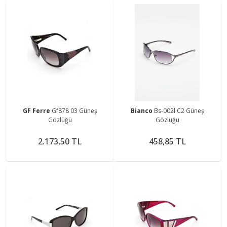
GF Ferre
Gf878 03 Güneş
Bianco
Bs-002l C2 Güneş
Gözlüğü
Gözlüğü
2.173,50 TL
458,85 TL