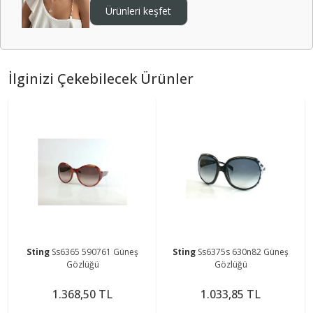
Ürünleri keşfet
İlginizi Çekebilecek Ürünler
Sting
Ss6365 590761 Güneş
Sting
Ss6375s 630n82 Güneş
Gözlüğü
Gözlüğü
1.368,50 TL
1.033,85 TL