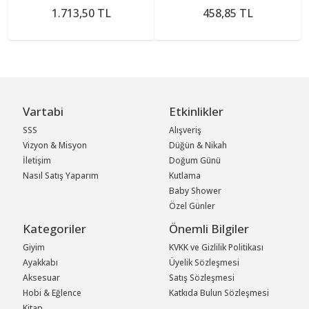
1.713,50 TL
458,85 TL
Vartabi
Etkinlikler
SSS
Alışveriş
Vizyon & Misyon
Düğün & Nikah
İletişim
Doğum Günü
Nasıl Satış Yaparım
Kutlama
Baby Shower
Özel Günler
Kategoriler
Önemli Bilgiler
Giyim
KVKK ve Gizlilik Politikası
Ayakkabı
Üyelik Sözleşmesi
Aksesuar
Satış Sözleşmesi
Hobi & Eğlence
Katkıda Bulun Sözleşmesi
Kitap