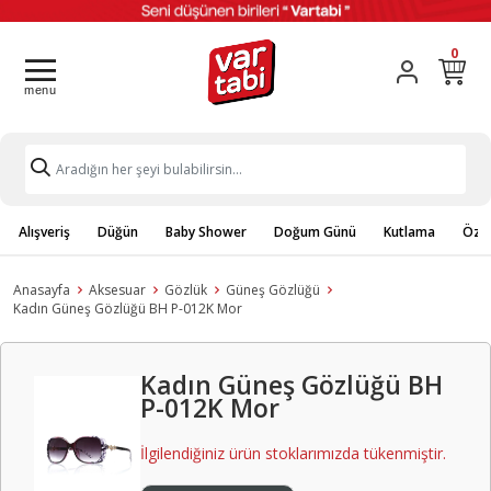
0
Alışveriş
Düğün
Baby Shower
Doğum Günü
Kutlama
Özel
Anasayfa
Aksesuar
Gözlük
Güneş Gözlüğü
Kadın Güneş Gözlüğü BH P-012K Mor
Kadın Güneş Gözlüğü BH
P-012K Mor
İlgilendiğiniz ürün stoklarımızda tükenmiştir.