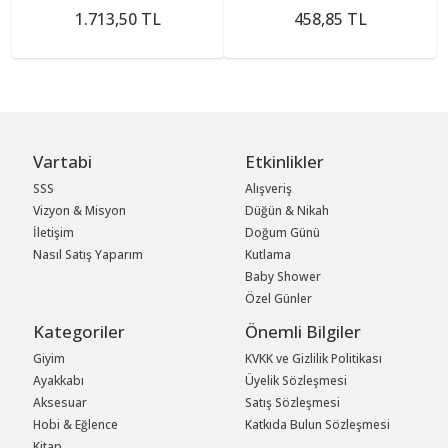
1.713,50 TL
458,85 TL
Vartabi
Etkinlikler
SSS
Alışveriş
Vizyon & Misyon
Düğün & Nikah
İletişim
Doğum Günü
Nasıl Satış Yaparım
Kutlama
Baby Shower
Özel Günler
Kategoriler
Önemli Bilgiler
Giyim
KVKK ve Gizlilik Politikası
Ayakkabı
Üyelik Sözleşmesi
Aksesuar
Satış Sözleşmesi
Hobi & Eğlence
Katkıda Bulun Sözleşmesi
Kitap