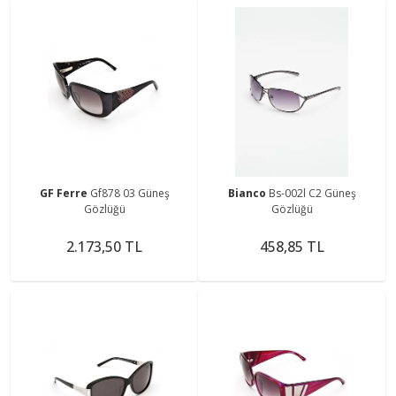
GF Ferre
Gf878 03 Güneş
Bianco
Bs-002l C2 Güneş
Gözlüğü
Gözlüğü
2.173,50 TL
458,85 TL