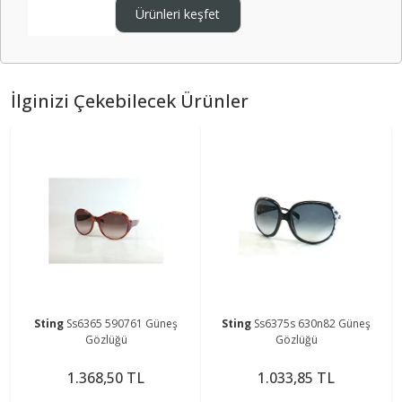
Ürünleri keşfet
İlginizi Çekebilecek Ürünler
Sting
Ss6365 590761 Güneş
Sting
Ss6375s 630n82 Güneş
Gözlüğü
Gözlüğü
1.368,50 TL
1.033,85 TL