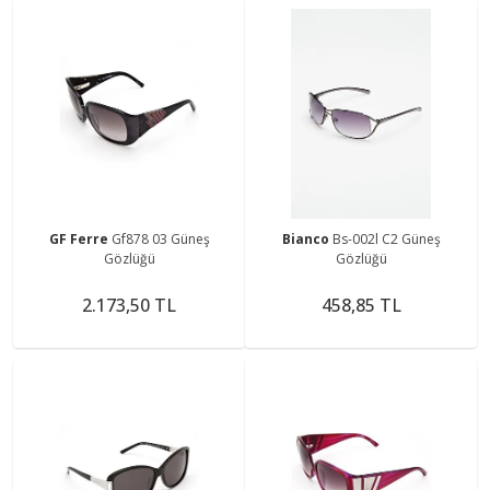
GF Ferre
Gf878 03 Güneş
Bianco
Bs-002l C2 Güneş
Gözlüğü
Gözlüğü
2.173,50 TL
458,85 TL