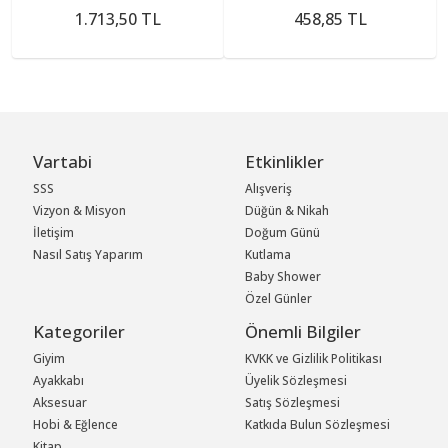
1.713,50 TL
458,85 TL
Vartabi
Etkinlikler
SSS
Alışveriş
Vizyon & Misyon
Düğün & Nikah
İletişim
Doğum Günü
Nasıl Satış Yaparım
Kutlama
Baby Shower
Özel Günler
Kategoriler
Önemli Bilgiler
Giyim
KVKK ve Gizlilik Politikası
Ayakkabı
Üyelik Sözleşmesi
Aksesuar
Satış Sözleşmesi
Hobi & Eğlence
Katkıda Bulun Sözleşmesi
Kitap