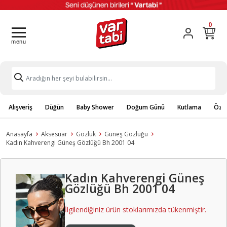
0
Alışveriş
Düğün
Baby Shower
Doğum Günü
Kutlama
Özel
Anasayfa
Aksesuar
Gözlük
Güneş Gözlüğü
Kadın Kahverengi Güneş Gözlüğü Bh 2001 04
Kadın Kahverengi Güneş
Gözlüğü Bh 2001 04
İlgilendiğiniz ürün stoklarımızda tükenmiştir.