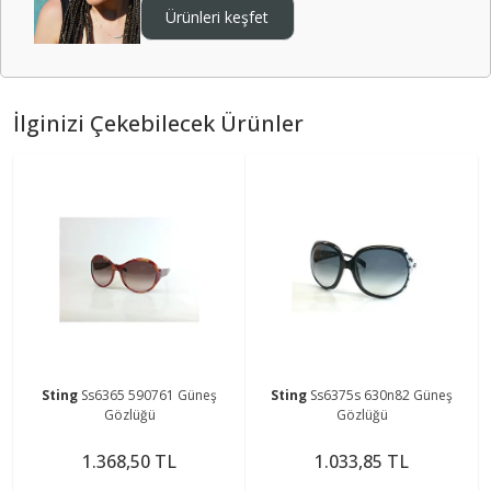
Ürünleri keşfet
İlginizi Çekebilecek Ürünler
Sting
Ss6365 590761 Güneş
Sting
Ss6375s 630n82 Güneş
Gözlüğü
Gözlüğü
1.368,50 TL
1.033,85 TL