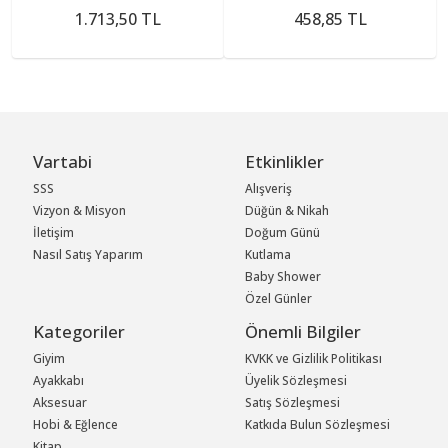
1.713,50 TL
458,85 TL
Vartabi
Etkinlikler
SSS
Alışveriş
Vizyon & Misyon
Düğün & Nikah
İletişim
Doğum Günü
Nasıl Satış Yaparım
Kutlama
Baby Shower
Özel Günler
Kategoriler
Önemli Bilgiler
Giyim
KVKK ve Gizlilik Politikası
Ayakkabı
Üyelik Sözleşmesi
Aksesuar
Satış Sözleşmesi
Hobi & Eğlence
Katkıda Bulun Sözleşmesi
Kitap