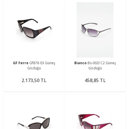
GF Ferre
Gf878 03 Güneş
Bianco
Bs-002l C2 Güneş
Gözlüğü
Gözlüğü
2.173,50 TL
458,85 TL