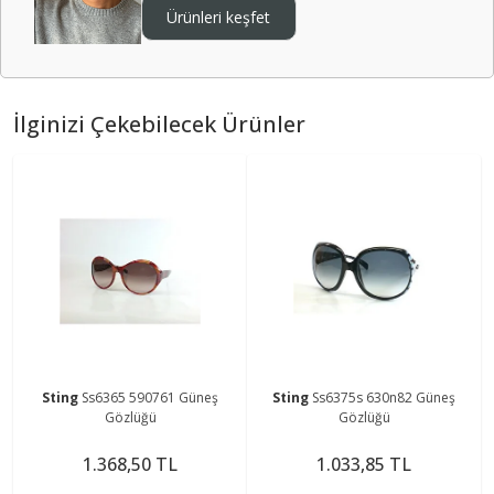
Ürünleri keşfet
İlginizi Çekebilecek Ürünler
Sting
Ss6365 590761 Güneş
Sting
Ss6375s 630n82 Güneş
Gözlüğü
Gözlüğü
1.368,50 TL
1.033,85 TL