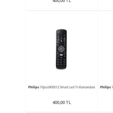
400,00 TL
Philips
70pus900512 Smart Led Tv Kumandası
Philips
400,00 TL