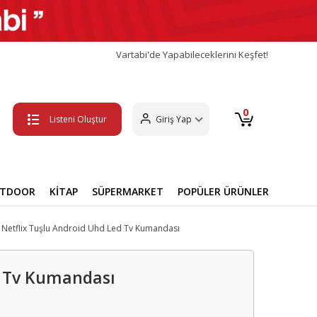
Vartabi'de Yapabileceklerini Keşfet!
0
Listeni Oluştur
Giriş Yap
UTDOOR
KİTAP
SÜPERMARKET
POPÜLER ÜRÜNLER
Netflix Tuşlu Android Uhd Led Tv Kumandası
d Tv Kumandası