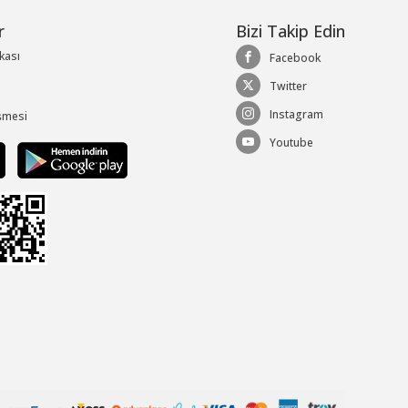
r
Bizi Takip Edin
ikası
Facebook
Twitter
Instagram
şmesi
Youtube