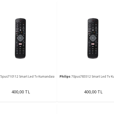
75pus710112 Smart Led Tv Kumandası
Philips
70pus785512 Smart Led Tv K
400,00 TL
400,00 TL