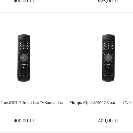
400,00 TL
625,00 TL
75pus830312 Smart Led Tv Kumandası
Philips
65pus890112 Smart Led Tv K
400,00 TL
400,00 TL