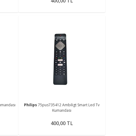
400,00 TL
umandası
Philips
75pus735412 Ambiligt Smart Led Tv
Kumandası
400,00 TL