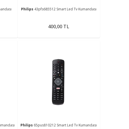
mandası
Philips
43pfs685512 Smart Led Tv Kumandası
400,00 TL
umandası
Philips
65pus810212 Smart Led Tv Kumandası