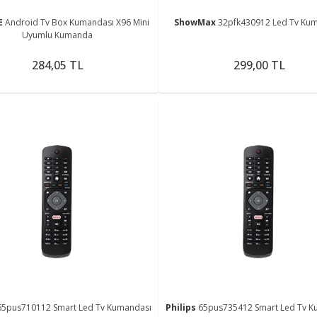
E
Android Tv Box Kumandası X96 Mini
ShowMax
32pfk430912 Led Tv Ku
Uyumlu Kumanda
284,05 TL
299,00 TL
65pus710112 Smart Led Tv Kumandası
Philips
65pus735412 Smart Led Tv K