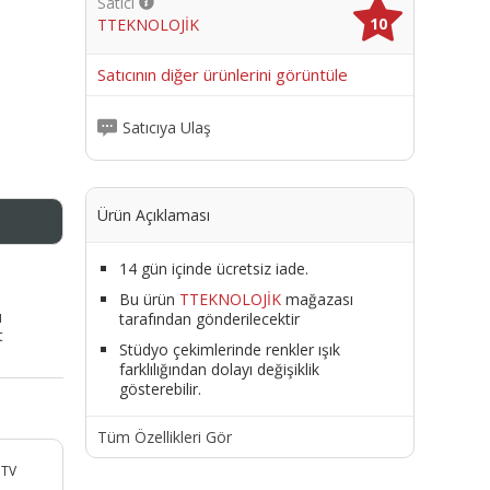
Satıcı
10
TTEKNOLOJİK
me
Satıcının diğer ürünlerini görüntüle
Satıcıya Ulaş
Ürün Açıklaması
14 gün içinde ücretsiz iade.
Bu ürün
TTEKNOLOJİK
mağazası
ı
tarafından gönderilecektir
t
Stüdyo çekimlerinde renkler ışık
farklılığından dolayı değişiklik
gösterebilir.
Tüm Özellikleri Gör
 TV