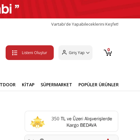
Vartabi'de Yapabileceklerini Keşfet!
0
Listeni Oluştur
Giriş Yap
UTDOOR
KİTAP
SÜPERMARKET
POPÜLER ÜRÜNLER