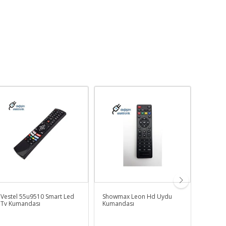
Vestel 55u9510 Smart Led
Showmax Leon Hd Uydu
Uğur R
Tv Kumandası
Kumandası
Kumand