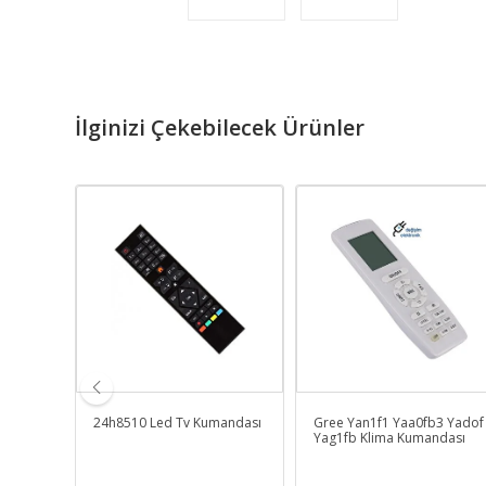
İlginizi Çekebilecek Ürünler
Uydu
24h8510 Led Tv Kumandası
Gree Yan1f1 Yaa0fb3 Yadof
Yag1fb Klima Kumandası