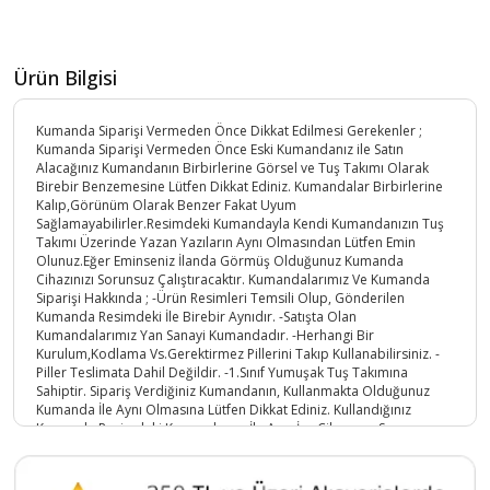
Ürün Bilgisi
Kumanda Siparişi Vermeden Önce Dikkat Edilmesi Gerekenler ;
Kumanda Siparişi Vermeden Önce Eski Kumandanız ile Satın
Alacağınız Kumandanın Birbirlerine Görsel ve Tuş Takımı Olarak
Birebir Benzemesine Lütfen Dikkat Ediniz. Kumandalar Birbirlerine
Kalıp,Görünüm Olarak Benzer Fakat Uyum
Sağlamayabilirler.Resimdeki Kumandayla Kendi Kumandanızın Tuş
Takımı Üzerinde Yazan Yazıların Aynı Olmasından Lütfen Emin
Olunuz.Eğer Eminseniz İlanda Görmüş Olduğunuz Kumanda
Cihazınızı Sorunsuz Çalıştıracaktır. Kumandalarımız Ve Kumanda
Siparişi Hakkında ; -Ürün Resimleri Temsili Olup, Gönderilen
Kumanda Resimdeki İle Birebir Aynıdır. -Satışta Olan
Kumandalarımız Yan Sanayi Kumandadır. -Herhangi Bir
Kurulum,Kodlama Vs.Gerektirmez Pillerini Takıp Kullanabilirsiniz. -
Piller Teslimata Dahil Değildir. -1.Sınıf Yumuşak Tuş Takımına
Sahiptir. Sipariş Verdiğiniz Kumandanın, Kullanmakta Olduğunuz
Kumanda İle Aynı Olmasına Lütfen Dikkat Ediniz. Kullandığınız
Kumanda Resimdeki Kumandamız İle Aynı İse Cihazınızı Sorunsuz
Çalıştırır.
Ürün Kodu :
9270-4898105464560654