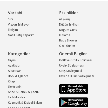
Vartabi
Etkinlikler
SSS
Alışveriş
Vizyon & Misyon
Düğün & Nikah
İletişim
Doğum Günü
Nasıl Satış Yaparım
Kutlama
Baby Shower
Özel Günler
Kategoriler
Önemli Bilgiler
Giyim
KVKK ve Gizlilik Politikası
Ayakkabı
Üyelik Sözleşmesi
Aksesuar
Satış Sözleşmesi
Hobi & Eğlence
Katkıda Bulun Sözleşmesi
Kitap
Elektronik
Anne & Bebek & Çocuk
Ev & Mobilya
Kozmetik & Kişisel Bakım
Spor & Outdoor