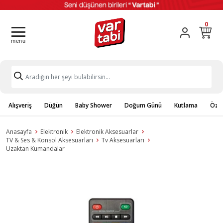
0
Alışveriş
Düğün
Baby Shower
Doğum Günü
Kutlama
Özel
Anasayfa
Elektronik
Elektronik Aksesuarlar
TV & Ses & Konsol Aksesuarları
Tv Aksesuarları
Uzaktan Kumandalar