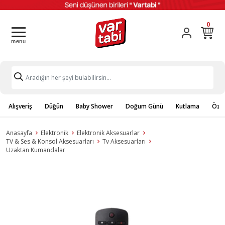
0
Alışveriş
Düğün
Baby Shower
Doğum Günü
Kutlama
Özel
Anasayfa
Elektronik
Elektronik Aksesuarlar
TV & Ses & Konsol Aksesuarları
Tv Aksesuarları
Uzaktan Kumandalar