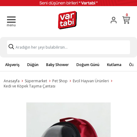
0
Alışveriş
Düğün
Baby Shower
Doğum Günü
Kutlama
Özel
Anasayfa
Süpermarket
Pet Shop
Evcil Hayvan Ürünleri
Kedi ve Köpek Taşıma Çantası