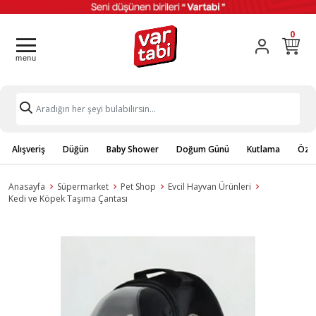
0
Alışveriş
Düğün
Baby Shower
Doğum Günü
Kutlama
Özel
Anasayfa
Süpermarket
Pet Shop
Evcil Hayvan Ürünleri
Kedi ve Köpek Taşıma Çantası