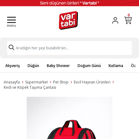
0
Alışveriş
Düğün
Baby Shower
Doğum Günü
Kutlama
Özel
Anasayfa
Süpermarket
Pet Shop
Evcil Hayvan Ürünleri
Kedi ve Köpek Taşıma Çantası