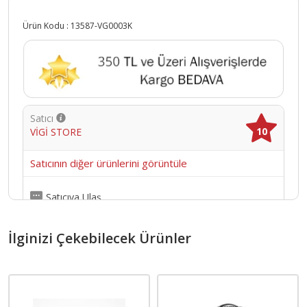
Ürün Kodu :
13587-VG0003K
Satıcı
10
VİGİ STORE
Satıcının diğer ürünlerini görüntüle
Satıcıya Ulaş
İlginizi Çekebilecek Ürünler
Ürün Açıklaması
14 gün içinde ücretsiz iade.
Bu ürün
VİGİ STORE
mağazası tarafından