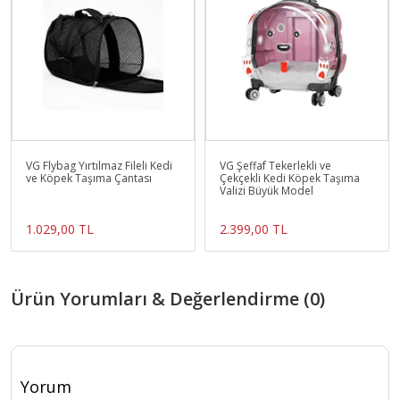
gönderilecektir
Stüdyo çekimlerinde renkler ışık farklılığından
dolayı değişiklik gösterebilir.
Tüm Özellikleri Gör
VG Flybag Yırtılmaz Fileli Kedi
VG Şeffaf Tekerlekli ve
ve Köpek Taşıma Çantası
Çekçekli Kedi Köpek Taşıma
Valizi Büyük Model
1.029,00 TL
2.399,00 TL
Ürün Yorumları & Değerlendirme (0)
Yorum