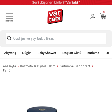
0
Alışveriş
Düğün
Baby Shower
Doğum Günü
Kutlama
Özel
Anasayfa
Kozmetik & Kişisel Bakım
Parfüm ve Deodorant
Parfüm