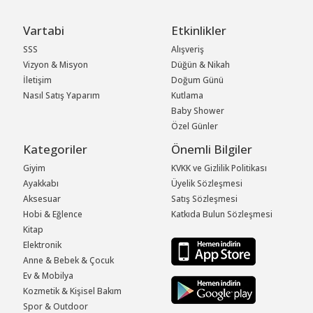
Vartabi
Etkinlikler
SSS
Alışveriş
Vizyon & Misyon
Düğün & Nikah
İletişim
Doğum Günü
Nasıl Satış Yaparım
Kutlama
Baby Shower
Özel Günler
Kategoriler
Önemli Bilgiler
Giyim
KVKK ve Gizlilik Politikası
Ayakkabı
Üyelik Sözleşmesi
Aksesuar
Satış Sözleşmesi
Hobi & Eğlence
Katkıda Bulun Sözleşmesi
Kitap
Elektronik
Anne & Bebek & Çocuk
Ev & Mobilya
Kozmetik & Kişisel Bakım
Spor & Outdoor