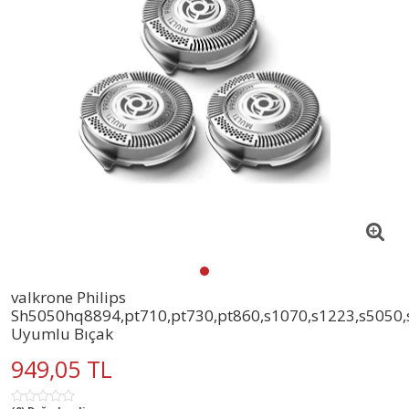
valkrone Philips
Sh5050hq8894,pt710,pt730,pt860,s1070,s1223,s5050,
Uyumlu Bıçak
949,05 TL