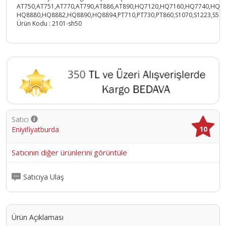
AT750,AT751,AT770,AT790,AT886,AT890,HQ7120,HQ7160,HQ7740,HQ7
HQ8880,HQ8882,HQ8890,HQ8894,PT710,PT730,PT860,S1070,S1223,S5050
Ürün Kodu :
2101-sh50
Satıcı
10
Eniyifiyatburda
Satıcının diğer ürünlerini görüntüle
Satıcıya Ulaş
Ürün Açıklaması