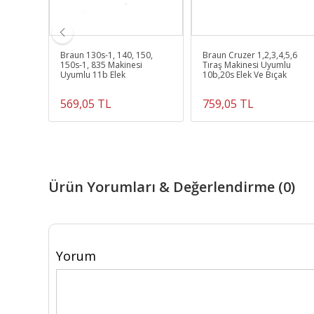
6007
Braun 130s-1, 140, 150,
Braun Cruzer 1,2,3,4,5,6
lu 346
150s-1, 835 Makinesi
Tıraş Makinesi Uyumlu
Uyumlu 11b Elek
10b,20s Elek Ve Bıçak
569,05 TL
759,05 TL
Ürün Yorumları & Değerlendirme (0)
Yorum