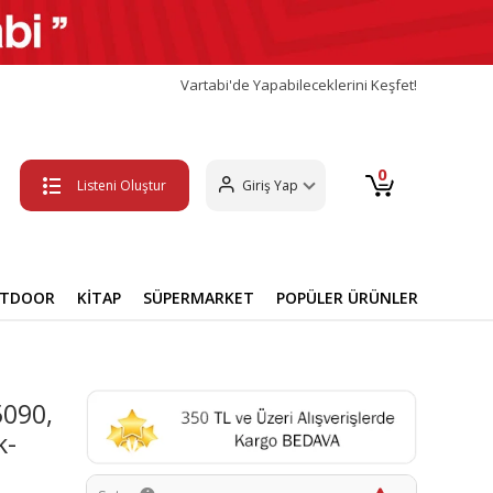
Vartabi'de Yapabileceklerini Keşfet!
0
Listeni Oluştur
Giriş Yap
UTDOOR
KİTAP
SÜPERMARKET
POPÜLER ÜRÜNLER
090,
k-