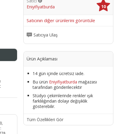
Satıcı
10
Eniyifiyatburda
me
Satıcının diğer ürünlerini görüntüle
Satıcıya Ulaş
Ürün Açıklaması
14 gün içinde ücretsiz iade.
ı
Bu ürün
Eniyifiyatburda
mağazası
t
tarafından gönderilecektir
Stüdyo çekimlerinde renkler ışık
farklılığından dolayı değişiklik
gösterebilir.
Tüm Özellikleri Gör
0,
:
778,