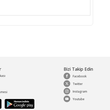
r
Bizi Takip Edin
ikası
Facebook
Twitter
Instagram
şmesi
Youtube