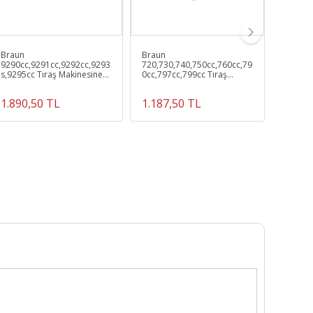
Braun
Braun
Philips
9290cc,9291cc,9292cc,9293
720,730,740,750cc,760cc,79
SH7050
s,9295cc Tıraş Makinesine
0cc,797cc,799cc Tıraş
S7530,
Uyumlu 90b,92b Elek Ve
Makinesine Uyumlu 70b
Uyumlu 
Bıçak
Elek Ve Bıçak
1.890,50 TL
1.187,50 TL
949,0