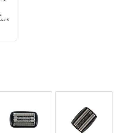
e,
ruzer6