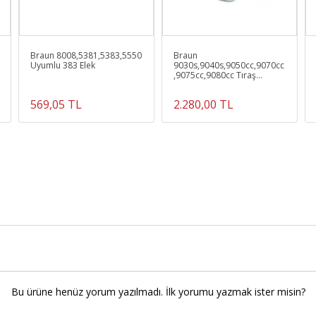
Braun 8008,5381,5383,5550
Braun
Uyumlu 383 Elek
9030s,9040s,9050cc,9070cc
,9075cc,9080cc Tıraş
Makinesine Uyumlu 92s Elek
ve Bıçak
569,05 TL
2.280,00 TL
Bu ürüne henüz yorum yazılmadı. İlk yorumu yazmak ister misin?