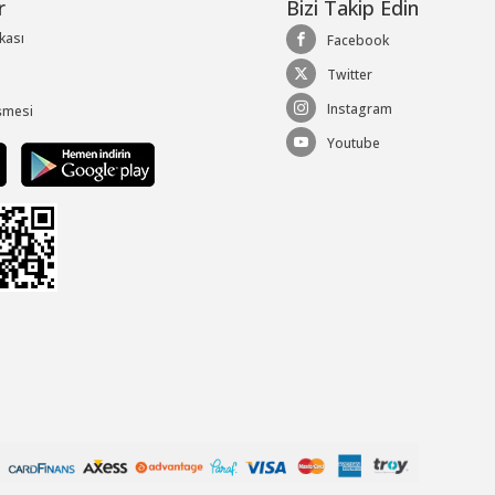
r
Bizi Takip Edin
ikası
Facebook
Twitter
Instagram
şmesi
Youtube