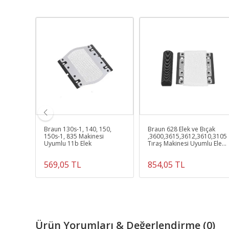
 |
Braun 130s-1, 140, 150,
Braun 628 Elek ve Bıçak
150s-1, 835 Makinesi
,3600,3615,3612,3610,3105
,
Uyumlu 11b Elek
Tıraş Makinesi Uyumlu Elek
n
ve Bıçak
569,05 TL
854,05 TL
Ürün Yorumları & Değerlendirme (0)