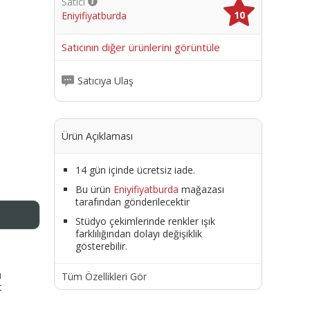
Satıcı
10
Eniyifiyatburda
me
Satıcının diğer ürünlerini görüntüle
Satıcıya Ulaş
Ürün Açıklaması
14 gün içinde ücretsiz iade.
Bu ürün
Eniyifiyatburda
mağazası
tarafından gönderilecektir
Stüdyo çekimlerinde renkler ışık
farklılığından dolayı değişiklik
gösterebilir.
ı
Tüm Özellikleri Gör
t