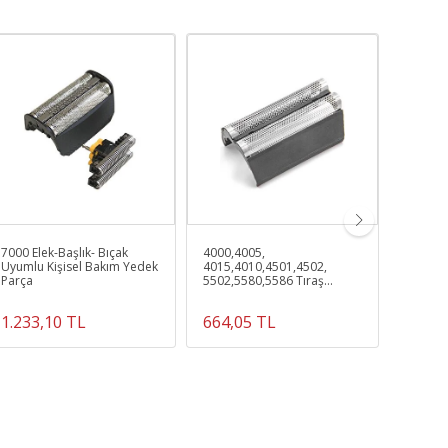
7000 Elek-Başlık- Bıçak
4000,4005,
Braun 4
Uyumlu Kişisel Bakım Yedek
4015,4010,4501,4502,
5579,5
Parça
5502,5580,5586 Tıraş
5470,5
Makinesi Uyumlu 585 Elek-
Makines
Başlık
Bıçak
1.233,10 TL
664,05 TL
854,0