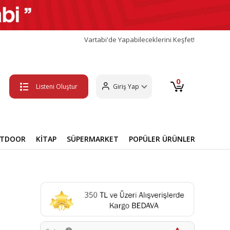
Vartabi'de Yapabileceklerini Keşfet!
0
Listeni Oluştur
Giriş Yap
UTDOOR
KİTAP
SÜPERMARKET
POPÜLER ÜRÜNLER