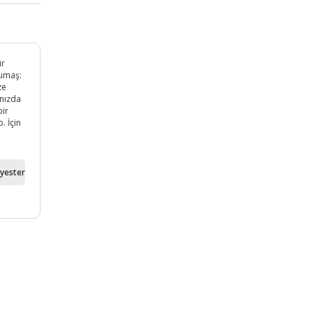
ir
kumaş:
ze
ınızda
bir
. İçin
lyester