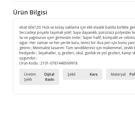
Ürün Bilgisi
ebat 60x120; Hızlı ve kolay saklama için ekli elastik bantla birlikte gel
Seccadeyi poşete taşımak yok!; Suya dayanıklı, pürüzsüz polyester 
Su ve yağmurun içeri girmesini önler; Süper hafif, kompakt ve cebini
sığar: Her zaman ve her yerde kuru, temiz bir dua yeri için bunu yan
getirin.; Minimalist tasarım: Tüm sevdikleriniz için mükemmel, zevkli 
hediyedir.; Seyahatler, iş gezileri, okul, günlük ve yol gezileri, kamp vb
uygundur.;
Ürün Kodu :
2101-0787446569918
Üretim
Dijital
Şekil
Kare
Materyal
Po
Şekli
Baskı