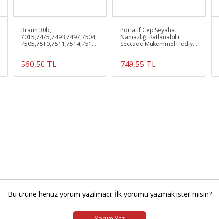
Braun 30b,
Portatif Cep Seyahat
7015,7475,7493,7497,7504,
Namazlığı Katlanabilir
7505,7510,7511,7514,7515
Seccade Mükemmel Hediye
Tıraş Makinesi Uyumlu
Pink Desert
Bıçak
560,50 TL
749,55 TL
Bu ürüne henüz yorum yazılmadı. İlk yorumu yazmak ister misin?
Yorum Yaz