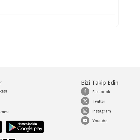
r
Bizi Takip Edin
ikası
Facebook
Twitter
Instagram
şmesi
Youtube