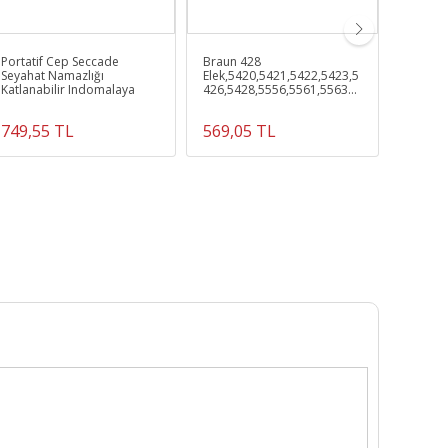
Portatif Cep Seccade
Braun 428
130s-1,
Seyahat Namazlığı
Elek,5420,5421,5422,5423,5
835 Bra
Katlanabilir Indomalaya
426,5428,5556,5561,5563
Uyumlu 
Tıraş Makinesi Uyumlu Elek
749,55 TL
569,05 TL
569,0