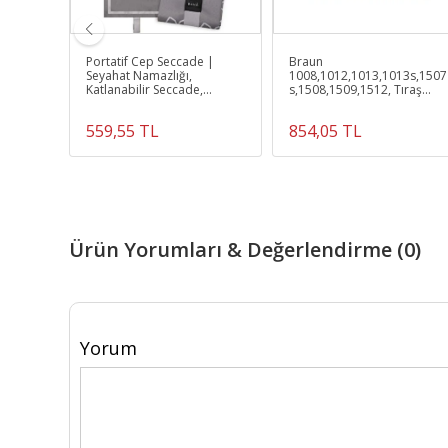
e
Portatif Cep Seccade |
Braun
Seyahat Namazlığı,
1008,1012,1013,1013s,1507
mel
Katlanabilir Seccade,
s,1508,1509,1512, Tıraş
Mükemmel Ramazan
Makinesi Uyumlu 596 Elek-
Hediyesi
Bıçak
559,55 TL
854,05 TL
Ürün Yorumları & Değerlendirme (0)
Yorum