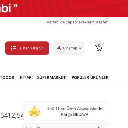
Vartabi'de Yapabileceklerini Keşfet!
0
Listeni Oluştur
Giriş Yap
UTDOOR
KİTAP
SÜPERMARKET
POPÜLER ÜRÜNLER
,5412,5414,5415