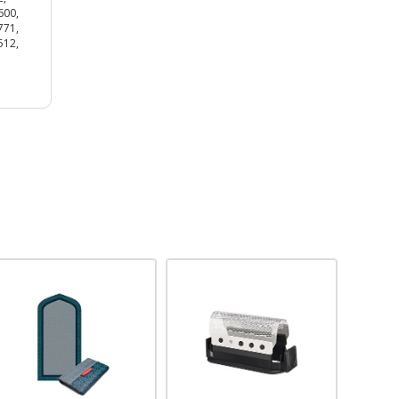
600,
771,
512,