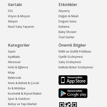
Vartabi
Etkinlikler
SSS
Alışveriş
Vizyon & Misyon
Düğün & Nikah
İletişim
Doğum Günü
Nasıl Satış Yaparım
Kutlama
Baby Shower
Özel Günler
Kategoriler
Önemli Bilgiler
Giyim
KVKK ve Gizlilik Politikası
Ayakkabı
Üyelik Sözleşmesi
Aksesuar
Satış Sözleşmesi
Hobi & Eğlence
Katkıda Bulun Sözleşmesi
Kitap
Elektronik
Anne & Bebek & Çocuk
Ev & Mobilya
Kozmetik & Kişisel Bakım
Spor & Outdoor
Bahçe ve Yapı Market