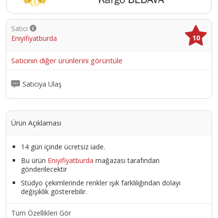
Renk
Indomalayan
Satıcı
10
Eniyifiyatburda
Boyut/Ebat
60 x 120
Satıcının diğer ürünlerini görüntüle
Satıcıya Ulaş
Ürün Açıklaması
14 gün içinde ücretsiz iade.
Bu ürün
Eniyifiyatburda
mağazası tarafından
gönderilecektir
Stüdyo çekimlerinde renkler ışık farklılığından dolayı
değişiklik gösterebilir.
Tüm Özellikleri Gör