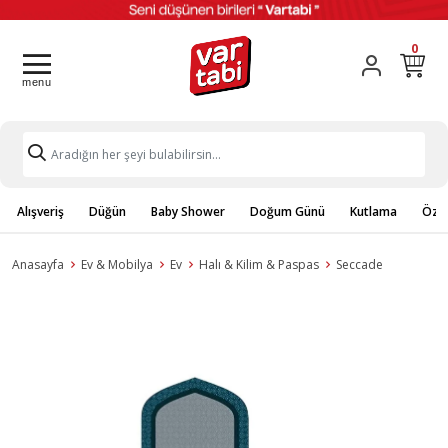
0
Alışveriş
Düğün
Baby Shower
Doğum Günü
Kutlama
Özel
Anasayfa
Ev & Mobilya
Ev
Halı & Kilim & Paspas
Seccade