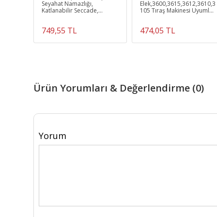
esici-
Seyahat Namazlığı,
Elek,3600,3615,3612,3610,3
Katlanabilir Seccade,
105 Tıraş Makinesi Uyumlu
Mükemmel Ramazan
Elek
Hediyesi (SİYAH)
749,55 TL
474,05 TL
Ürün Yorumları & Değerlendirme (0)
Yorum