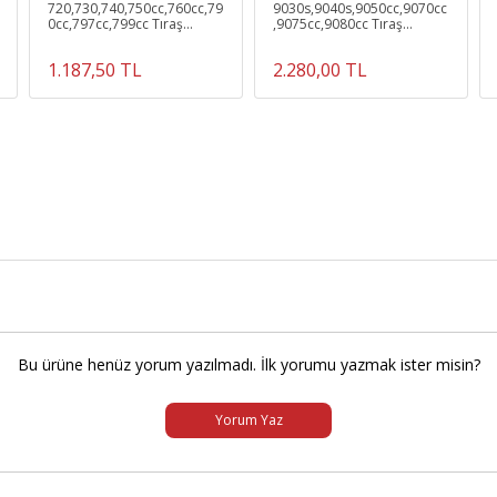
720,730,740,750cc,760cc,79
9030s,9040s,9050cc,9070cc
0cc,797cc,799cc Tıraş
,9075cc,9080cc Tıraş
Makinesine Uyumlu 70b
Makinesine Uyumlu 92s Elek
Elek Ve Bıçak
ve Bıçak
1.187,50 TL
2.280,00 TL
Bu ürüne henüz yorum yazılmadı. İlk yorumu yazmak ister misin?
Yorum Yaz