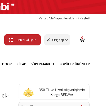
Vartabi'de Yapabileceklerini Keşfet!
0
Listeni Oluştur
Giriş Yap
UTDOOR
KİTAP
SÜPERMARKET
POPÜLER ÜRÜNLER
lek-