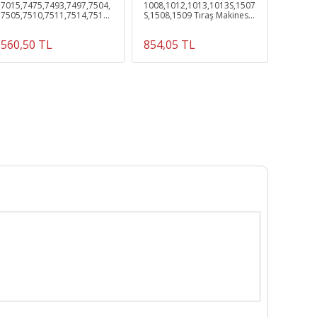
7015,7475,7493,7497,7504,
1008,1012,1013,1013S,1507
5323-5
7505,7510,7511,7514,7515
S,1508,1509 Tıraş Makinesi
Makines
Tıraş Makinesi Uyumlu
Uyumlu 596 Elek ve Bıçak
Bıçak
Başlık
560,50 TL
854,05 TL
569,0