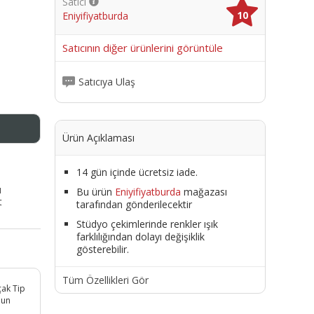
Satıcı
10
Eniyifiyatburda
me
Satıcının diğer ürünlerini görüntüle
Satıcıya Ulaş
Ürün Açıklaması
14 gün içinde ücretsiz iade.
ı
Bu ürün
Eniyifiyatburda
mağazası
t
tarafından gönderilecektir
Stüdyo çekimlerinde renkler ışık
farklılığından dolayı değişiklik
gösterebilir.
Tüm Özellikleri Gör
çak Tip
aun