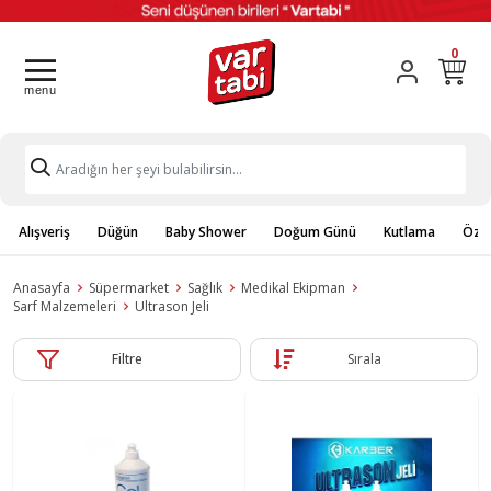
0
Alışveriş
Düğün
Baby Shower
Doğum Günü
Kutlama
Özel
Anasayfa
Süpermarket
Sağlık
Medikal Ekipman
Sarf Malzemeleri
Ultrason Jeli
Filtre
Sırala