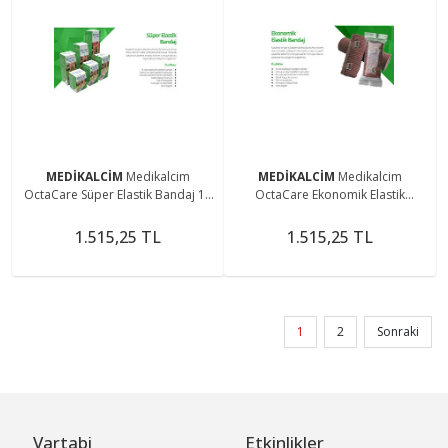
MEDİKALCİM
Medikalcim
MEDİKALCİM
Medikalcim
OctaCare Süper Elastik Bandaj 15
OctaCare Ekonomik Elastik
cm x 4,5 m 1 Adet
Bandaj 8cm x 3,5m 1 Adet
1.515,25 TL
1.515,25 TL
1
2
Sonraki
Vartabi
Etkinlikler