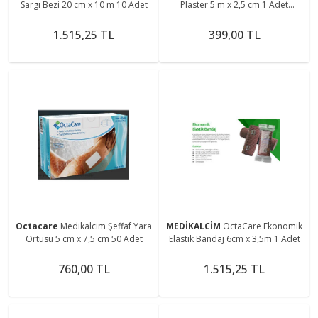
Sargı Bezi 20 cm x 10 m 10 Adet
Plaster 5 m x 2,5 cm 1 Adet
(Dispenserli)
1.515,25 TL
399,00 TL
Octacare
Medikalcim Şeffaf Yara
MEDİKALCİM
OctaCare Ekonomik
Örtüsü 5 cm x 7,5 cm 50 Adet
Elastik Bandaj 6cm x 3,5m 1 Adet
760,00 TL
1.515,25 TL