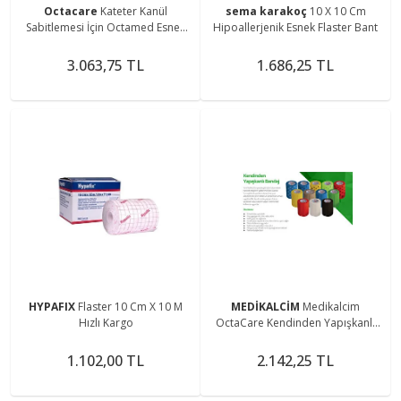
Octacare
Kateter Kanül
sema karakoç
10 X 10 Cm
Sabitlemesi İçin Octamed Esnek
Hipoallerjenik Esnek Flaster Bant
Tıbbi Plaster Fix 10 m x 15 cm 10
Adet
3.063,75 TL
1.686,25 TL
HYPAFIX
Flaster 10 Cm X 10 M
MEDİKALCİM
Medikalcim
Hızlı Kargo
OctaCare Kendinden Yapışkanlı
Bandaj Koban Bandaj 7,5 cm x 4,5
m Beyaz Renk 1 Adet
1.102,00 TL
2.142,25 TL