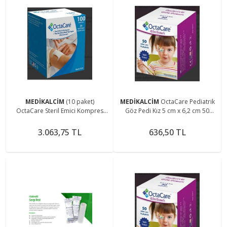
MEDİKALCİM
(10 paket)
MEDİKALCİM
OctaCare Pediatrik
OctaCare Steril Emici Kompres
Göz Pedi Kız 5 cm x 6,2 cm 50
(Non-Wowen) 7,5cm x 7,5cm 100
Adet
Adet
3.063,75 TL
636,50 TL