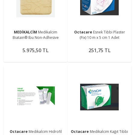
MEDİKALCİM
Medikalcim
Octacare
Esnek Tıbbi Plaster
Biatain® Ibu Non-Adhesive
(Fix) 10 m x 5 cm 1 Adet
5.975,50 TL
251,75 TL
Octacare
Medikalcim Hidrofil
Octacare
Medikalcim Kağıt Tıbbi