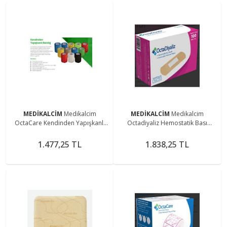
MEDİKALCİM
Medikalcim
MEDİKALCİM
Medikalcim
OctaCare Kendinden Yapışkanlı
Octadiyaliz Hemostatik Bası
Bandaj Koban Bandaj 10 cm x 4,5
Bandı 30 Mm X 72 Mm 100 Adet
m Beyaz Renk 1 Adet
1.477,25 TL
1.838,25 TL