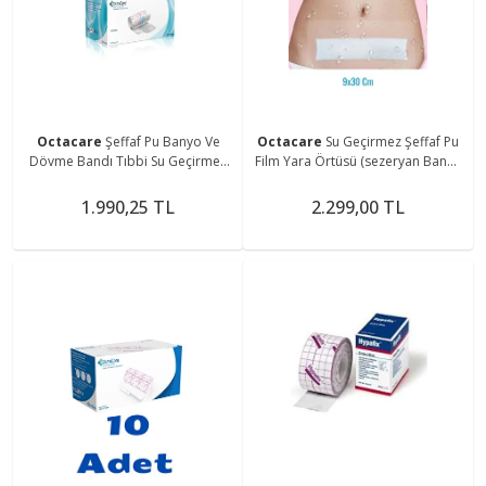
Octacare
Şeffaf Pu Banyo Ve
Octacare
Su Geçirmez Şeffaf Pu
Dövme Bandı Tıbbi Su Geçirmez
Film Yara Örtüsü (sezeryan Bandı)
Rulo Flaster Yara Örtusu 15cm x
Octamed 5 ADET 9cmx30cm
10mt.
1.990,25 TL
2.299,00 TL