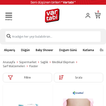
0
Alışveriş
Düğün
Baby Shower
Doğum Günü
Kutlama
Özel
Anasayfa
Süpermarket
Sağlık
Medikal Ekipman
Sarf Malzemeleri
Flaster
Filtre
Sırala